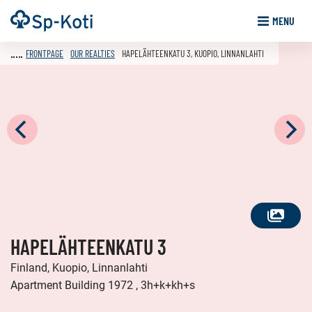
Go
Frontpage
MENU
to
content
FRONTPAGE
OUR REALTIES
HAPELÄHTEENKATU 3, KUOPIO, LINNANLAHTI
SEE
HAPELÄHTEENKATU 3
ALL
PHOTOS
Finland, Kuopio, Linnanlahti
Apartment Building 1972 , 3h+k+kh+s