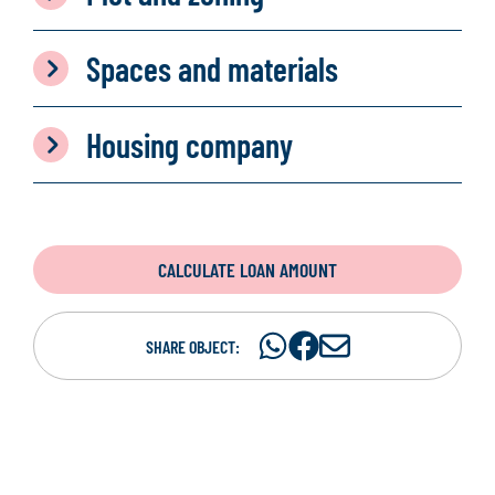
Spaces and materials
Housing company
CALCULATE LOAN AMOUNT
Share
Share
S
SHARE OBJECT:
on
on
h
WhatsAp
Facebook
a
r
e
i