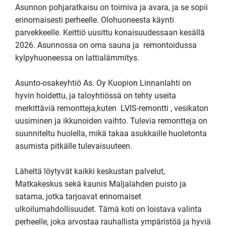
Asunnon pohjaratkaisu on toimiva ja avara, ja se sopii 
erinomaisesti perheelle. Olohuoneesta käynti 
parvekkeelle. Keittiö uusittu konaisuudessaan kesällä 
2026. Asunnossa on oma sauna ja  remontoidussa 
kylpyhuoneessa on lattialämmitys. 

Asunto-osakeyhtiö As. Oy Kuopion Linnanlahti on 
hyvin hoidettu, ja taloyhtiössä on tehty useita 
merkittäviä remontteja,kuten  LVIS-remontti , vesikaton 
uusiminen ja ikkunoiden vaihto. Tulevia remontteja on 
suunniteltu huolella, mikä takaa asukkaille huoletonta 
asumista pitkälle tulevaisuuteen.

Läheltä löytyvät kaikki keskustan palvelut, 
Matkakeskus sekä kaunis Maljalahden puisto ja 
satama, jotka tarjoavat erinomaiset 
ulkoilumahdollisuudet. Tämä koti on loistava valinta 
perheelle, joka arvostaa rauhallista ympäristöä ja hyviä 