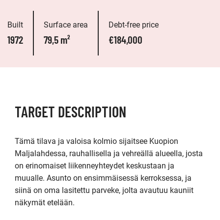
Built
Surface area
Debt-free price
1972
79,5 m²
€184,000
TARGET DESCRIPTION
Tämä tilava ja valoisa kolmio sijaitsee Kuopion 
Maljalahdessa, rauhallisella ja vehreällä alueella, josta 
on erinomaiset liikenneyhteydet keskustaan ja 
muualle. Asunto on ensimmäisessä kerroksessa, ja 
siinä on oma lasitettu parveke, jolta avautuu kauniit 
näkymät etelään.
