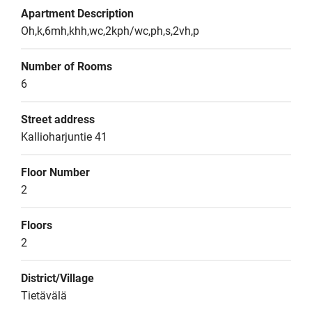
Apartment Description
Oh,k,6mh,khh,wc,2kph/wc,ph,s,2vh,p
Number of Rooms
6
Street address
Kallioharjuntie 41
Floor Number
2
Floors
2
District/Village
Tietävälä