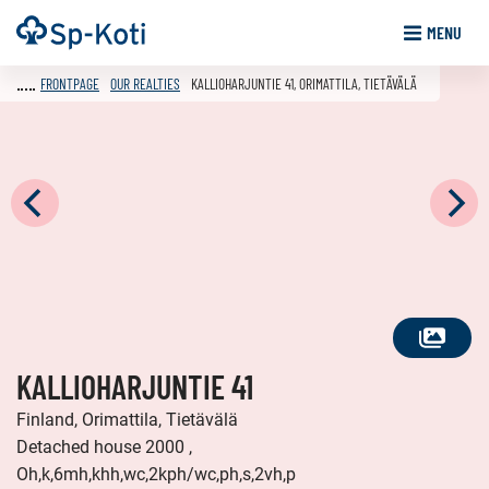
Go
Frontpage
MENU
to
content
FRONTPAGE
OUR REALTIES
KALLIOHARJUNTIE 41, ORIMATTILA, TIETÄVÄLÄ
SEE
KALLIOHARJUNTIE 41
ALL
PHOTOS
Finland, Orimattila, Tietävälä
Detached house 2000 ,
Oh,k,6mh,khh,wc,2kph/wc,ph,s,2vh,p