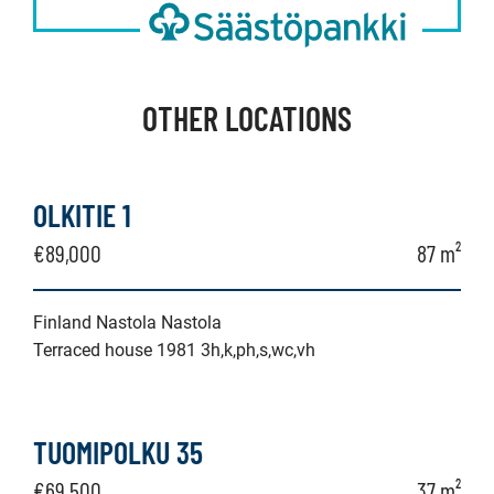
OTHER LOCATIONS
OLKITIE 1
€89,000
87 m²
Finland Nastola Nastola
Terraced house 1981 3h,k,ph,s,wc,vh
TUOMIPOLKU 35
€69,500
37 m²