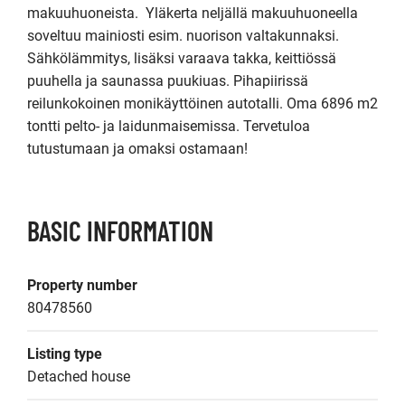
makuuhuoneista.  Yläkerta neljällä makuuhuoneella 
soveltuu mainiosti esim. nuorison valtakunnaksi. 
Sähkölämmitys, lisäksi varaava takka, keittiössä 
puuhella ja saunassa puukiuas. Pihapiirissä 
reilunkokoinen monikäyttöinen autotalli. Oma 6896 m2 
tontti pelto- ja laidunmaisemissa. Tervetuloa 
tutustumaan ja omaksi ostamaan!
BASIC INFORMATION
Property number
80478560
Listing type
Detached house