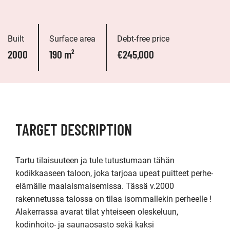
Built
Surface area
Debt-free price
2000
190 m²
€245,000
TARGET DESCRIPTION
Tartu tilaisuuteen ja tule tutustumaan tähän 
kodikkaaseen taloon, joka tarjoaa upeat puitteet perhe-
elämälle maalaismaisemissa. Tässä v.2000 
rakennetussa talossa on tilaa isommallekin perheelle ! 
Alakerrassa avarat tilat yhteiseen oleskeluun, 
kodinhoito- ja saunaosasto sekä kaksi 