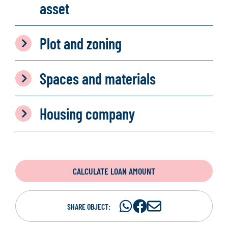
asset
Plot and zoning
Spaces and materials
Housing company
CALCULATE LOAN AMOUNT
Share
Share
S
SHARE OBJECT:
on
on
h