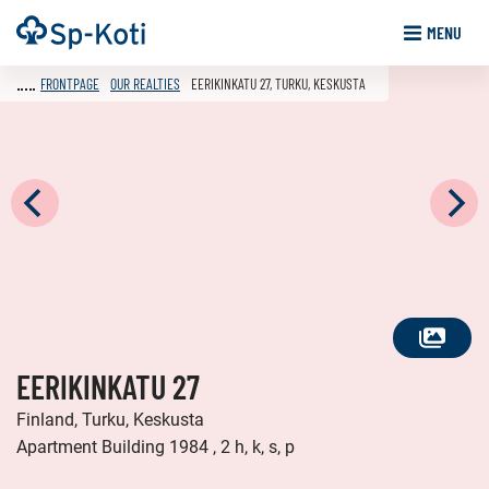
Go
Frontpage
MENU
to
content
FRONTPAGE
OUR REALTIES
EERIKINKATU 27, TURKU, KESKUSTA
SEE
EERIKINKATU 27
ALL
PHOTOS
Finland, Turku, Keskusta
Apartment Building 1984 , 2 h, k, s, p