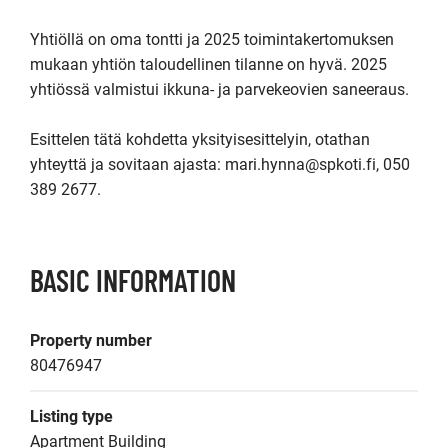
Yhtiöllä on oma tontti ja 2025 toimintakertomuksen 
mukaan yhtiön taloudellinen tilanne on hyvä. 2025 
yhtiössä valmistui ikkuna- ja parvekeovien saneeraus.

Esittelen tätä kohdetta yksityisesittelyin, otathan 
yhteyttä ja sovitaan ajasta: mari.hynna@spkoti.fi, 050 
389 2677.
BASIC INFORMATION
Property number
80476947
Listing type
Apartment Building