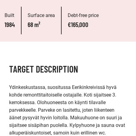
Built
Surface area
Debt-free price
1984
68 m²
€165,000
TARGET DESCRIPTION
Ydinkeskustassa, suositussa Eerikinkreivissä hyvä 
kohde remonttitaitoiselle ostajalle. Koti sijaitsee 3. 
kerroksessa. Olohuoneesta on käynti tilavalle 
parvekkeelle. Parveke on lasitettu, joten liikenteen 
äänet pysyvät hyvin loitolla. Makuuhuone on suuri ja 
sijaitsee sisäpihan puolella. Kylpyhuone ja sauna ovat 
alkuperäiskuntoiset, samoin kuin erillinen wc.
