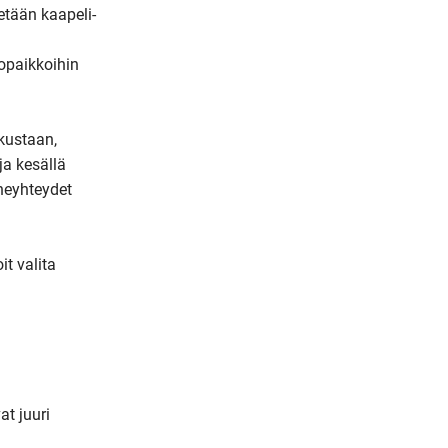
etään kaapeli-
m
a
paikkoihin 
i
l
ustaan, 
a kesällä 
neyhteydet 
 valita 
t juuri 