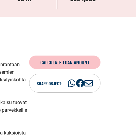
CALCULATE LOAN AMOUNT
änrantaan 
semien 
sityiskohta 
Share
Share
S
SHARE OBJECT:
on
on
h
WhatsAp
Facebook
a
kaisu tuovat 
r
 parvekkeille 
e
i
n
a kaksioista 
e