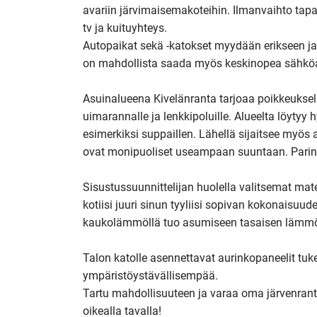
avariin järvimaisemakoteihin. Ilmanvaihto tapah
tv ja kuituyhteys. 

Autopaikat sekä -katokset myydään erikseen ja
on mahdollista saada myös keskinopea sähköa
Asuinalueena Kivelänranta tarjoaa poikkeuksel
uimarannalle ja lenkkipoluille. Alueelta löytyy 
esimerkiksi suppaillen. Lähellä sijaitsee myös 
ovat monipuoliset useampaan suuntaan. Parin k
Sisustussuunnittelijan huolella valitsemat mat
kotiisi juuri sinun tyyliisi sopivan kokonaisuud
kaukolämmöllä tuo asumiseen tasaisen lämmö
Talon katolle asennettavat aurinkopaneelit tuk
ympäristöystävällisempää.

Tartu mahdollisuuteen ja varaa oma järvenrantak
oikealla tavalla!
