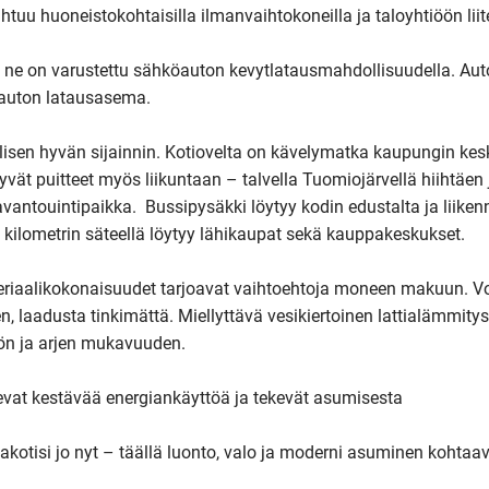
tuu huoneistokohtaisilla ilmanvaihtokoneilla ja taloyhtiöön liit
 ne on varustettu sähköauton kevytlatausmahdollisuudella. Auto
uton latausasema. 

lisen hyvän sijainnin. Kotiovelta on kävelymatka kaupungin kesk
hyvät puitteet myös liikuntaan – talvella Tuomiojärvellä hiihtäen j
avantouintipaikka.  Bussipysäkki löytyy kodin edustalta ja liiken
ilometrin säteellä löytyy lähikaupat sekä kauppakeskukset.

eriaalikokonaisuudet tarjoavat vaihtoehtoja moneen makuun. Voit
en, laadusta tinkimättä. Miellyttävä vesikiertoinen lattialämmitys 
n ja arjen mukavuuden.

evat kestävää energiankäyttöä ja tekevät asumisesta 
otisi jo nyt – täällä luonto, valo ja moderni asuminen kohtaava