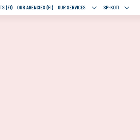
S (FI)
OUR AGENCIES (FI)
OUR SERVICES
SP-KOTI
OUR
SP-
SERVICES
KOTI
SUBPAGES
SUBPA