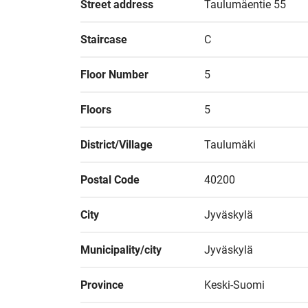
Street address
Taulumäentie 55
Staircase
C
Floor Number
5
Floors
5
District/Village
Taulumäki
Postal Code
40200
City
Jyväskylä
Municipality/city
Jyväskylä
Province
Keski-Suomi