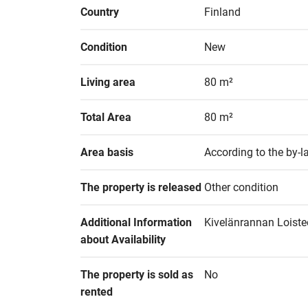
Country
Finland
Condition
New
Living area
80 m²
Total Area
80 m²
Area basis
According to the by-
The property is released
Other condition
Additional Information 
Kivelänrannan Loistee
about Availability
The property is sold as 
No
rented