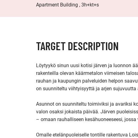
Apartment Building , 3h+kt+s
TARGET DESCRIPTION
Löytyykö sinun uusi kotisi järven ja luonnon ää
rakenteilla olevan käärmetalon viimeisen talos
rauhan ja kaupungin palveluiden helpon saavute
on suunniteltu viihtyisyyttä ja arjen sujuvuutta a
Asunnot on suunniteltu toimiviksi ja avariksi k
valon osaksi jokaista päivää. Järven puoleisissa 
– omaan rauhalliseen kesähuoneeseesi, jossa v
Omalle etelänpuoleiselle tontille rakentuva Loi