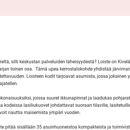
reltä, silti keskustan palveluiden läheisyydestä? Loiste on Kivel
arjan toinen osa.  Tämä upea kerrostalokohde yhdistää järvimai
ttavuuden. Loisteen kodit tarjoavat asumista, jossa jokainen yk
jatellen.

okonaisuuksiksi, joissa suuret ikkunapinnat ja laadukas pohjarat
kodeissa lasiliukuovet johdattavat suoraan tilaville, lasitetuille
oit nauttia maisemista ympäri vuoden.

ste pitää sisällään 35 asuinhuoneistoa kompakteista ja toimivist