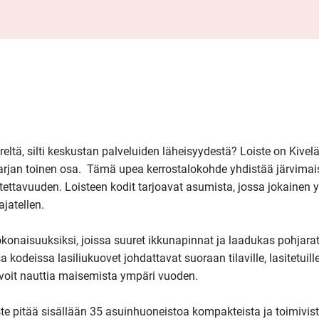
reltä, silti keskustan palveluiden läheisyydestä? Loiste on Kivel
arjan toinen osa.  Tämä upea kerrostalokohde yhdistää järvimai
ttavuuden. Loisteen kodit tarjoavat asumista, jossa jokainen yk
jatellen.

okonaisuuksiksi, joissa suuret ikkunapinnat ja laadukas pohjarat
kodeissa lasiliukuovet johdattavat suoraan tilaville, lasitetuille
oit nauttia maisemista ympäri vuoden.

ste pitää sisällään 35 asuinhuoneistoa kompakteista ja toimivist