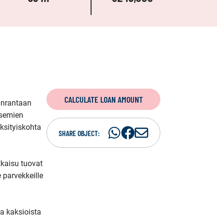
CALCULATE LOAN AMOUNT
änrantaan 
semien 
sityiskohta 
Share
Share
S
SHARE OBJECT:
on
on
h
WhatsAp
Facebook
a
kaisu tuovat 
r
 parvekkeille 
e
i
n
a kaksioista 
e