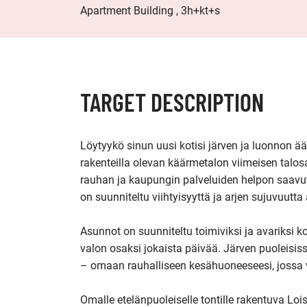
Apartment Building , 3h+kt+s
TARGET DESCRIPTION
Löytyykö sinun uusi kotisi järven ja luonnon ää
rakenteilla olevan käärmetalon viimeisen talos
rauhan ja kaupungin palveluiden helpon saavute
on suunniteltu viihtyisyyttä ja arjen sujuvuutta a
Asunnot on suunniteltu toimiviksi ja avariksi k
valon osaksi jokaista päivää. Järven puoleisissa 
– omaan rauhalliseen kesähuoneeseesi, jossa v
Omalle etelänpuoleiselle tontille rakentuva Loi