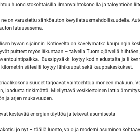
tuu huoneistokohtaisilla ilmanvaihtokoneilla ja taloyhtiöön liit
 ne on varustettu sähköauton kevytlatausmahdollisuudella. Auto
uton latausasema. 

lisen hyvän sijainnin. Kotiovelta on kävelymatka kaupungin kesk
hyvät puitteet myös liikuntaan – talvella Tuomiojärvellä hiihtäen j
avantouintipaikka.  Bussipysäkki löytyy kodin edustalta ja liiken
ilometrin säteellä löytyy lähikaupat sekä kauppakeskukset.

eriaalikokonaisuudet tarjoavat vaihtoehtoja moneen makuun. Voit
en, laadusta tinkimättä. Miellyttävä vesikiertoinen lattialämmitys 
n ja arjen mukavuuden.

evat kestävää energiankäyttöä ja tekevät asumisesta 
otisi jo nyt – täällä luonto, valo ja moderni asuminen kohtaava