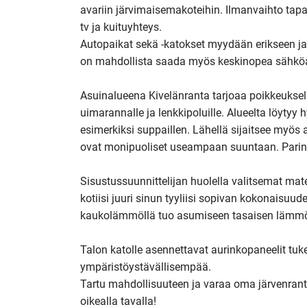
avariin järvimaisemakoteihin. Ilmanvaihto tapah
tv ja kuituyhteys. 

Autopaikat sekä -katokset myydään erikseen ja
on mahdollista saada myös keskinopea sähköa
Asuinalueena Kivelänranta tarjoaa poikkeuksel
uimarannalle ja lenkkipoluille. Alueelta löytyy 
esimerkiksi suppaillen. Lähellä sijaitsee myös 
ovat monipuoliset useampaan suuntaan. Parin k
Sisustussuunnittelijan huolella valitsemat mat
kotiisi juuri sinun tyyliisi sopivan kokonaisuud
kaukolämmöllä tuo asumiseen tasaisen lämmö
Talon katolle asennettavat aurinkopaneelit tuk
ympäristöystävällisempää.

Tartu mahdollisuuteen ja varaa oma järvenrantak
oikealla tavalla!
