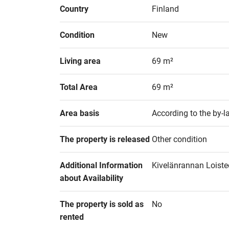
Country
Finland
Condition
New
Living area
69 m²
Total Area
69 m²
Area basis
According to the by-
The property is released
Other condition
Additional Information 
Kivelänrannan Loistee
about Availability
The property is sold as 
No
rented