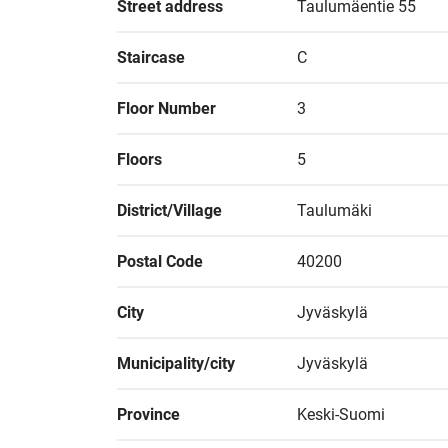
Street address
Taulumäentie 55
Staircase
C
Floor Number
3
Floors
5
District/Village
Taulumäki
Postal Code
40200
City
Jyväskylä
Municipality/city
Jyväskylä
Province
Keski-Suomi