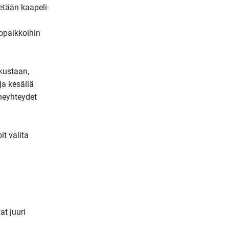
etään kaapeli-
m
a
paikkoihin 
i
l
ustaan, 
a kesällä 
neyhteydet 
 valita 
t juuri 