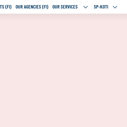
S (FI)
OUR AGENCIES (FI)
OUR SERVICES
SP-KOTI
OUR
SP-
SERVICES
KOTI
SUBPAGES
SUBPA