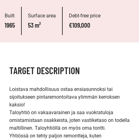
Built
Surface area
Debt-free price
1965
53 m²
€109,000
TARGET DESCRIPTION
Loistava mahdollisuus ostaa ensiasunnoksi tai 
sijoitukseen pintaremontoitava ylimmän kerroksen 
kaksio!

Taloyhtiö on vakaavarainen ja saa vuokratuloja 
omistamistaan osakkeista, joten vastiketaso on todella 
maltillinen. Taloyhtiöllä on myös oma tontti.

Yhtiössä on tehty paljon remontteja, kuten 