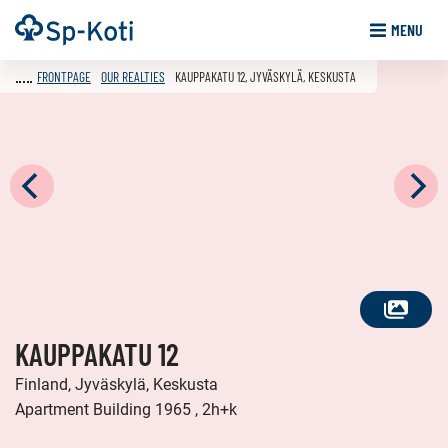
Go
Frontpage
MENU
to
content
FRONTPAGE
OUR REALTIES
KAUPPAKATU 12, JYVÄSKYLÄ, KESKUSTA
SEE
KAUPPAKATU 12
ALL
PHOTOS
Finland, Jyväskylä, Keskusta
Apartment Building 1965 , 2h+k