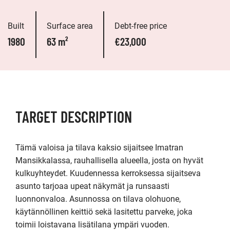
Built
Surface area
Debt-free price
1980
63 m²
€23,000
TARGET DESCRIPTION
Tämä valoisa ja tilava kaksio sijaitsee Imatran 
Mansikkalassa, rauhallisella alueella, josta on hyvät 
kulkuyhteydet. Kuudennessa kerroksessa sijaitseva 
asunto tarjoaa upeat näkymät ja runsaasti 
luonnonvaloa. Asunnossa on tilava olohuone, 
käytännöllinen keittiö sekä lasitettu parveke, joka 
toimii loistavana lisätilana ympäri vuoden.
