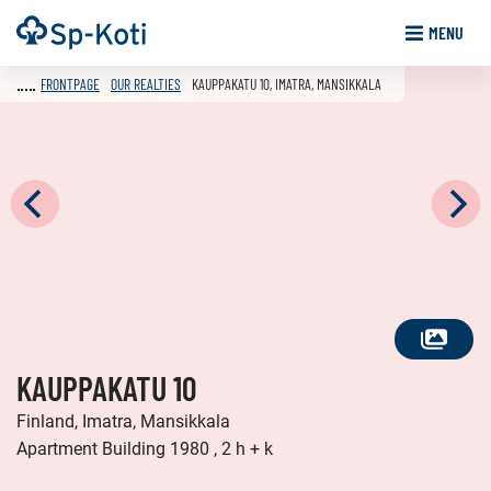
Go
Frontpage
MENU
to
content
FRONTPAGE
OUR REALTIES
KAUPPAKATU 10, IMATRA, MANSIKKALA
SEE
KAUPPAKATU 10
ALL
PHOTOS
Finland, Imatra, Mansikkala
Apartment Building 1980 , 2 h + k