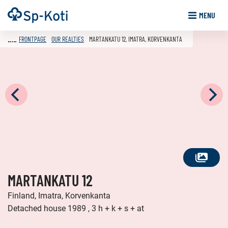
Go
Frontpage
MENU
to
content
FRONTPAGE
OUR REALTIES
MARTANKATU 12, IMATRA, KORVENKANTA
SEE
MARTANKATU 12
ALL
PHOTOS
Finland, Imatra, Korvenkanta
Detached house 1989 , 3 h + k + s + at