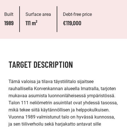
Built
Surface area
Debt-free price
1989
111 m²
€119,000
TARGET DESCRIPTION
Tämä valoisa ja tilava täystiilitalo sijaitsee 
rauhallisella Korvenkannan alueella Imatralla, tarjoten 
mukavaa asumista luonnonläheisessä ympäristössä. 
Talon 111 neliömetrin asuintilat ovat yhdessä tasossa, 
mikä tekee siitä käytännöllisen ja helppokulkuisen. 
Vuonna 1989 valmistunut talo on hyvässä kunnossa, 
ja sen tiiliverhoilu sekä harjakatto antavat sille 