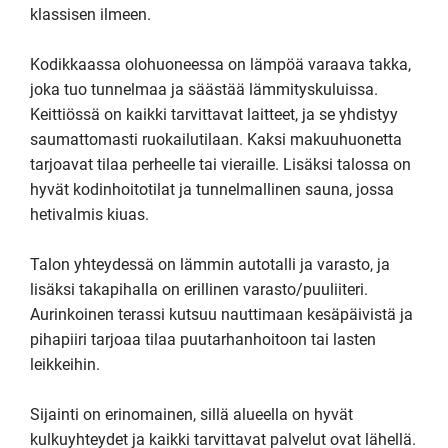
klassisen ilmeen.

Kodikkaassa olohuoneessa on lämpöä varaava takka, 
joka tuo tunnelmaa ja säästää lämmityskuluissa. 
Keittiössä on kaikki tarvittavat laitteet, ja se yhdistyy 
saumattomasti ruokailutilaan. Kaksi makuuhuonetta 
tarjoavat tilaa perheelle tai vieraille. Lisäksi talossa on 
hyvät kodinhoitotilat ja tunnelmallinen sauna, jossa 
hetivalmis kiuas. 

Talon yhteydessä on lämmin autotalli ja varasto, ja 
lisäksi takapihalla on erillinen varasto/puuliiteri. 
Aurinkoinen terassi kutsuu nauttimaan kesäpäivistä ja 
pihapiiri tarjoaa tilaa puutarhanhoitoon tai lasten 
leikkeihin.

Sijainti on erinomainen, sillä alueella on hyvät 
kulkuyhteydet ja kaikki tarvittavat palvelut ovat lähellä. 