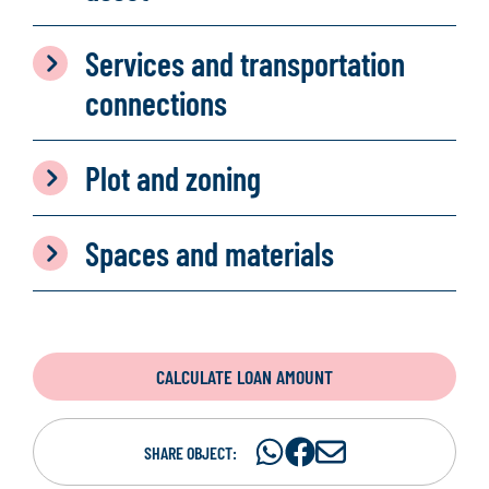
Services and transportation
connections
Plot and zoning
Spaces and materials
CALCULATE LOAN AMOUNT
Share
Share
S
SHARE OBJECT:
on
on
h