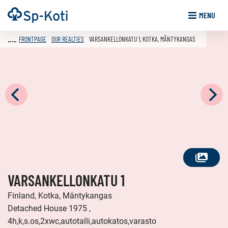
Go
Frontpage
MENU
to
content
FRONTPAGE
OUR REALTIES
VARSANKELLONKATU 1, KOTKA, MÄNTYKANGAS
SEE
VARSANKELLONKATU 1
ALL
PHOTOS
Finland, Kotka, Mäntykangas
Detached House 1975 ,
4h,k,s.os,2xwc,autotalli,autokatos,varasto