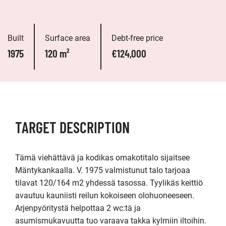
Built
Surface area
Debt-free price
1975
120 m²
€124,000
TARGET DESCRIPTION
Tämä viehättävä ja kodikas omakotitalo sijaitsee 
Mäntykankaalla. V. 1975 valmistunut talo tarjoaa 
tilavat 120/164 m2 yhdessä tasossa. Tyylikäs keittiö 
avautuu kauniisti reilun kokoiseen olohuoneeseen. 
Arjenpyöritystä helpottaa 2 wc:tä ja 
asumismukavuutta tuo varaava takka kylmiin iltoihin. 