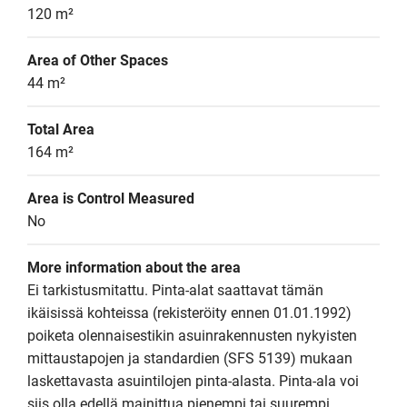
120 m²
Area of Other Spaces
44 m²
Total Area
164 m²
Area is Control Measured
No
More information about the area
Ei tarkistusmitattu. Pinta-alat saattavat tämän 
ikäisissä kohteissa (rekisteröity ennen 01.01.1992) 
poiketa olennaisestikin asuinrakennusten nykyisten 
mittaustapojen ja standardien (SFS 5139) mukaan 
laskettavasta asuintilojen pinta-alasta. Pinta-ala voi 
siis olla edellä mainittua pienempi tai suurempi.