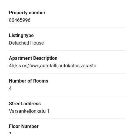
Property number
80465996
Listing type
Detached House
Apartment Description
4h,k,s.os,2xwc,autotalli,autokatos,varasto
Number of Rooms
4
Street address
Varsankellonkatu 1
Floor Number
1