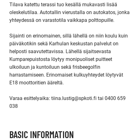
Tilava katettu terassi tuo kesällä mukavasti lisää 
oleskelutilaa. Autotallin vierustalla on autokatos, jonka 
yhteydessä on varastotila vaikkapa polttopuille.

Sijainti on erinomainen, sillä lähellä on niin koulu kuin 
päiväkotikin sekä Karhulan keskustan palvelut on 
helposti saavutettavissa. Lähellä sijaitsevasta 
Kumparepuistosta löytyy monipuoliset puitteet 
ulkoiluun ja kuntoiluun sekä frisbeegolfin 
harrastamiseen. Erinomaiset kulkuyhteydet löytyvät 
E18 moottoritien ääreltä.

Varaa esittelyaika: tiina.lustig@spkoti.fi tai 0400 659 
038
BASIC INFORMATION