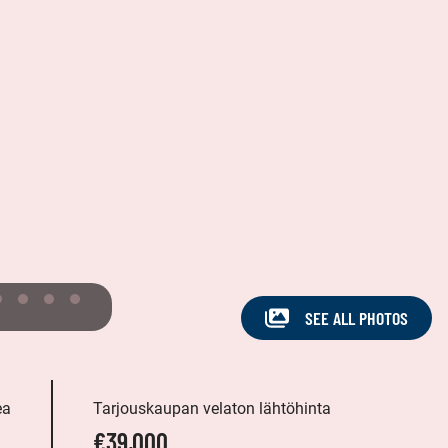
SEE ALL PHOTOS
ea
Tarjouskaupan velaton lähtöhinta
€39,000