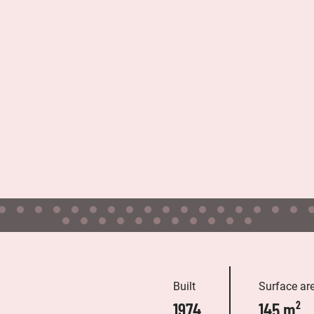
Built
Surface ar
1974
145 m²