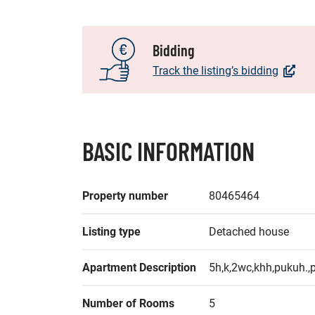
Bidding
(Opens
Track the listing’s bidding
in
a
new
window
BASIC INFORMATION
You
will
switch
Property number
80465464
to
anothe
Listing type
Detached house
service
Apartment Description
5h,k,2wc,khh,pukuh.,p
Number of Rooms
5