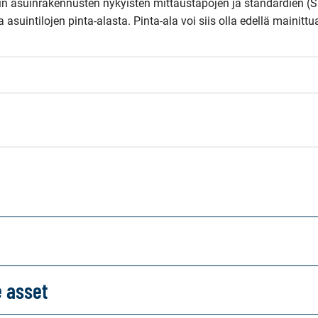
kin asuinrakennusten nykyisten mittaustapojen ja standardien (S
suintilojen pinta-alasta. Pinta-ala voi siis olla edellä mainittua
e asset