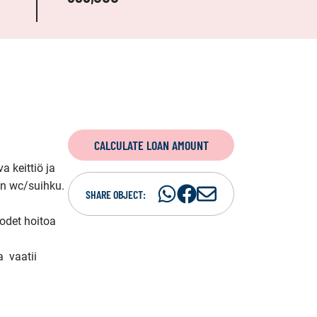
CALCULATE LOAN AMOUNT
 keittiö ja 
n wc/suihku. 

Share
Share
S
SHARE OBJECT:
on
on
h
odet hoitoa 
WhatsAp
Facebook
a
r
 vaatii 
e
i
n
e