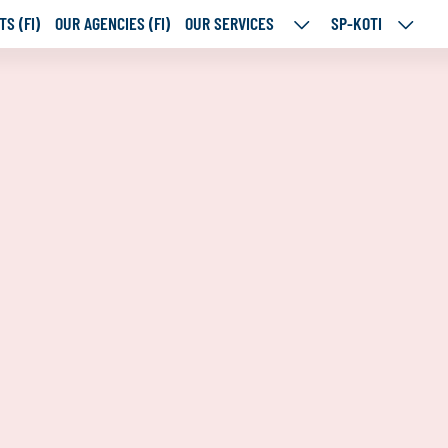
S (FI)
OUR AGENCIES (FI)
OUR SERVICES
SP-KOTI
OUR
SP-
SERVICES
KOTI
SUBPAGES
SUBPA