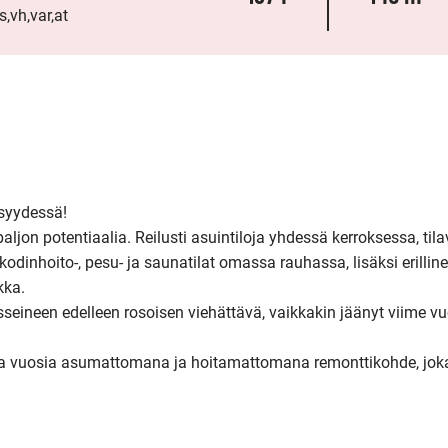
,vh,var,at
syydessä!

aljon potentiaalia. Reilusti asuintiloja yhdessä kerroksessa, tilava
dinhoito-, pesu- ja saunatilat omassa rauhassa, lisäksi erilline
ka.

seineen edelleen rosoisen viehättävä, vaikkakin jäänyt viime vu
a vuosia asumattomana ja hoitamattomana remonttikohde, joka 