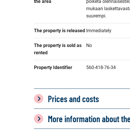
the area
poiketa olennaisesti
mukaan laskettavasta a
suurempi.
The property is released
Immediately
The property is sold as 
No
rented
Property Identifier
560-418-76-34
Prices and costs
More information about th