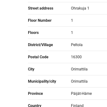
Street address
Ohrakuja 1
Floor Number
1
Floors
1
District/Village
Peltola
Postal Code
16300
City
Orimattila
Municipality/city
Orimattila
Province
Päijät-Häme
Country
Finland