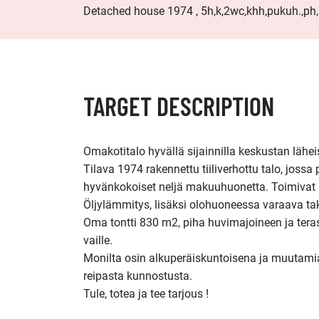
Detached house 1974 , 5h,k,2wc,khh,pukuh.,ph,s
TARGET DESCRIPTION
Omakotitalo hyvällä sijainnilla keskustan lähei
Tilava 1974 rakennettu tiiliverhottu talo, jossa p
hyvänkokoiset neljä makuuhuonetta. Toimivat ko
Öljylämmitys, lisäksi olohuoneessa varaava tak
Oma tontti 830 m2, piha huvimajoineen ja teras
vaille.

Monilta osin alkuperäiskuntoisena ja muutami
reipasta kunnostusta. 

Tule, totea ja tee tarjous !