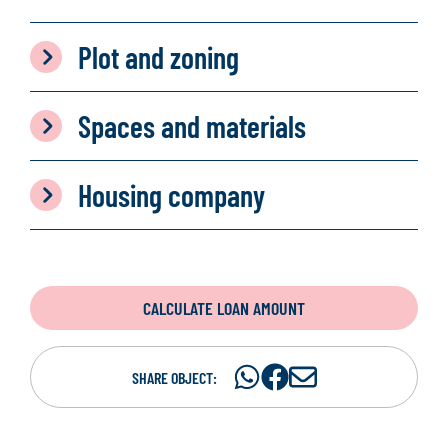
Plot and zoning
Spaces and materials
Housing company
CALCULATE LOAN AMOUNT
Share
Share
S
SHARE OBJECT:
on
on
h
WhatsAp
Facebook
a