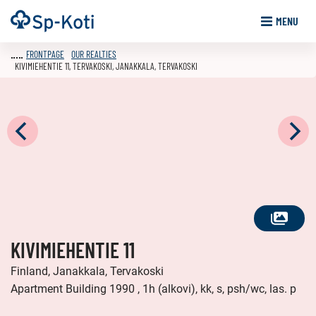
Go
Frontpage
MENU
to
content
FRONTPAGE
OUR REALTIES
KIVIMIEHENTIE 11, TERVAKOSKI, JANAKKALA, TERVAKOSKI
SEE
KIVIMIEHENTIE 11
ALL
PHOTOS
Finland, Janakkala, Tervakoski
Apartment Building 1990 , 1h (alkovi), kk, s, psh/wc, las. p