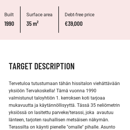
Built
Surface area
Debt-free price
1990
35 m²
€39,000
TARGET DESCRIPTION
Tervetuloa tutustumaan tähän hissitalon viehättävään 
yksiöön Tervakoskella! Tämä vuonna 1990 
valmistunut taloyhtiön 1. kerroksen koti tarjoaa 
mukavuutta ja käytännöllisyyttä. Tässä 35 neliömetrin 
yksiössä on lasitettu parveke/terassi, joka  avautuu 
länteen, tarjoten rauhallisen metsäisen näkymän. 
Terassilta on käynti pienelle "omalle" pihalle. Asunto 