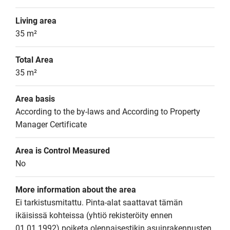
Living area
35 m²
Total Area
35 m²
Area basis
According to the by-laws and According to Property 
Manager Certificate
Area is Control Measured
No
More information about the area
Ei tarkistusmitattu. Pinta-alat saattavat tämän 
ikäisissä kohteissa (yhtiö rekisteröity ennen 
01.01.1992) poiketa olennaisestikin asuinrakennusten 