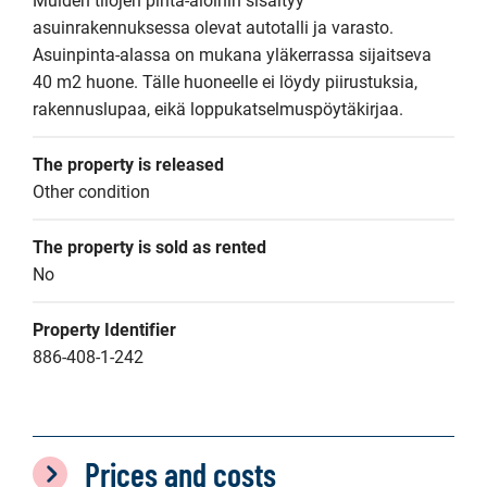
Muiden tilojen pinta-aloihin sisältyy 
asuinrakennuksessa olevat autotalli ja varasto. 
Asuinpinta-alassa on mukana yläkerrassa sijaitseva 
40 m2 huone. Tälle huoneelle ei löydy piirustuksia, 
rakennuslupaa, eikä loppukatselmuspöytäkirjaa.
The property is released
Other condition
The property is sold as rented
No
Property Identifier
886-408-1-242
Prices and costs