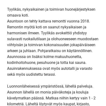
Tyylikäs, nykyaikainen ja toimivan huonejärjestyksen 
omaava koti.

Asuntoon on tehty kattava remontti vuonna 2018. 
Remontin myötä koti on saanut nykyaikaisen ja 
harmonisen ilmeen. Tyylikäs avokeittiö yhdistyy 
sulavasti ruokailutilaan ja olohuoneeseen muodostaen 
viihtyisän ja toimivan kokonaisuuden jokapäiväiseen 
arkeen ja juhlaan. Pohjaratkaisu on käytännöllinen. 
Asunnossa on lisäksi kolme makuuhuonetta, 
kodinhoitohuone, pesuhuone ja totta kai sauna. 
Asuinrakennuksessa ovat myös autotalli ja varasto 
sekä myös uudistettu terassi. 

Luonnonläheisessä ympäristössä, lähellä palveluja.

Asunnon lähellä on monia päiväkoteja ja kouluja 
kävelymatkan päässä. Matkaa niihin kertyy vain 1 - 2 
kilometriä. Läheltä löytyvät myös kaupat, kirjasto, 