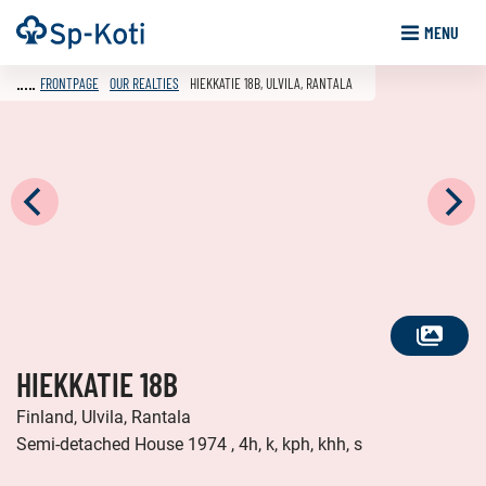
Go
Frontpage
MENU
to
content
FRONTPAGE
OUR REALTIES
HIEKKATIE 18B, ULVILA, RANTALA
SEE
HIEKKATIE 18B
ALL
PHOTOS
Finland, Ulvila, Rantala
Semi-detached House 1974 , 4h, k, kph, khh, s