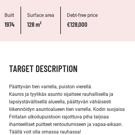
Built
Surface area
Debt-free price
1974
128 m²
€128,000
TARGET DESCRIPTION
Päättyvän tien varrella, puiston vierellä.

Kaunis ja tyylikäs asunto sijaitsee rauhallisella ja 
lapsiystävällisellä alueella, päättyvän vähäisesti 
liikennöidyn asuntoalueen tien varrella. Kodin suojaisa 
Friitalan ulkoilupuistoon rajoittuva piha tarjoaa 
ihanteelliset puitteet rentoutumiseen ja vapaa-aikaan. 
Täällä voit olla omassa rauhassa!
