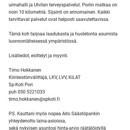
uimahalli ja Ulvilan terveyspalvelut. Poriin matkaa on 
noin 10 kilometriä. Sijainti on erinomainen. Kaikki 
tarvittavat palvelut ovat helposti saavutettavissa. 

Tämä koti tarjoaa laadukasta ja huoletonta asumista 
luonnonläheisessä ympäristössä.

Lisätiedot, esittelyt ja myynti.

Timo Hokkanen

Kiinteistönvälittäjä, LKV, LVV, KiLAT

Sp-Koti Pori

puh 050 5221033

timo.hokkanen@spkoti.fi

P.S. Kauttani myös nopea Aito Säästöpankin 
yhteydenotto laina-asioissa, 

sekä nykyisen asuntosi hinta-arvio räätälöidyllä 