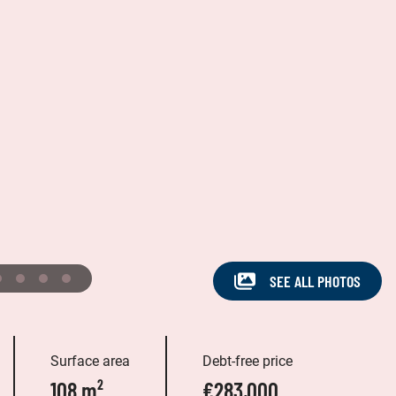
SEE ALL PHOTOS
Surface area
Debt-free price
108 m²
€283,000