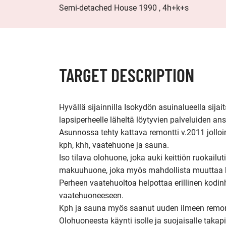
Semi-detached House 1990 , 4h+k+s
TARGET DESCRIPTION
Hyvällä sijainnilla Isokydön asuinalueella sijai
lapsiperheelle läheltä löytyvien palveluiden ansi
Asunnossa tehty kattava remontti v.2011 jollo
kph, khh, vaatehuone ja sauna.

Iso tilava olohuone, joka auki keittiön ruokailutil
makuuhuone, joka myös mahdollista muuttaa kah
Perheen vaatehuoltoa helpottaa erillinen kodinho
vaatehuoneeseen. 

Kph ja sauna myös saanut uuden ilmeen remont
Olohuoneesta käynti isolle ja suojaisalle takapi