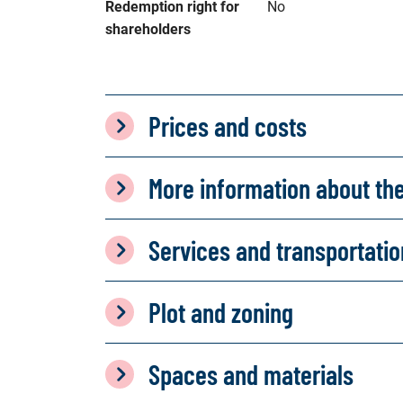
Redemption right for 
No
shareholders
Prices and costs
More information about th
Services and transportati
Plot and zoning
Spaces and materials