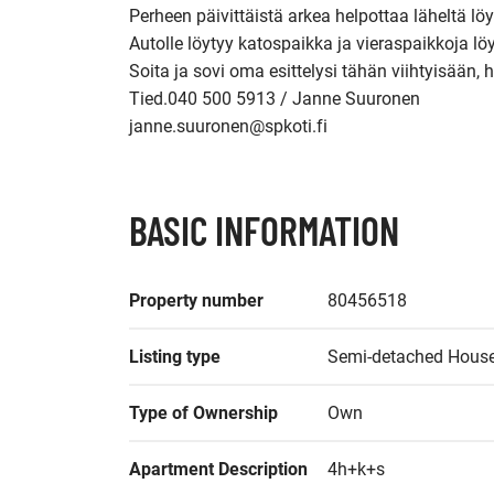
Perheen päivittäistä arkea helpottaa läheltä löyt
Autolle löytyy katospaikka ja vieraspaikkoja löy
Soita ja sovi oma esittelysi tähän viihtyisään, h
Tied.040 500 5913 / Janne Suuronen

janne.suuronen@spkoti.fi
BASIC INFORMATION
Property number
80456518
Listing type
Semi-detached Hous
Type of Ownership
Own
Apartment Description
4h+k+s