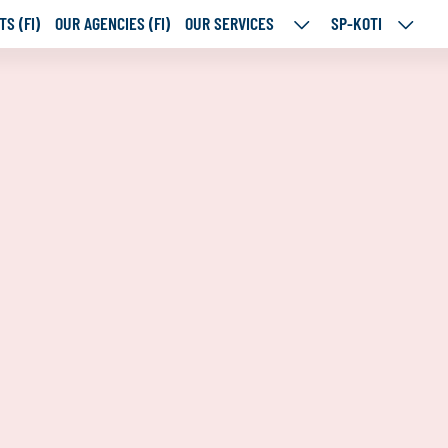
S (FI)
OUR AGENCIES (FI)
OUR SERVICES
SP-KOTI
OUR
SP-
SERVICES
KOTI
SUBPAGES
SUBPA