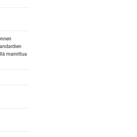
ennen 
andardien 
lä mainittua 