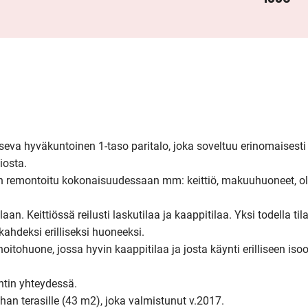
tseva hyväkuntoinen 1-taso paritalo, joka soveltuu erinomaisesti 
osta.

in remontoitu kokonaisuudessaan mm: keittiö, makuuhuoneet, ol
aan. Keittiössä reilusti laskutilaa ja kaappitilaa. Yksi todella tila
deksi erilliseksi huoneeksi.

itohuone, jossa hyvin kaappitilaa ja josta käynti erilliseen isoo
in yhteydessä.

han terasille (43 m2), joka valmistunut v.2017.
