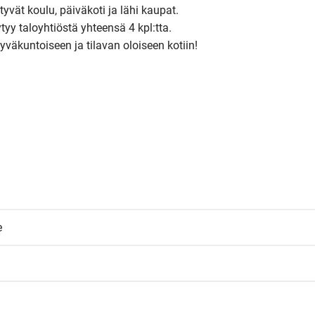
yvät koulu, päiväkoti ja lähi kaupat.

tyy taloyhtiöstä yhteensä 4 kpl:tta.

yväkuntoiseen ja tilavan oloiseen kotiin!

e