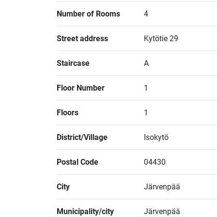
Number of Rooms
4
Street address
Kytötie 29
Staircase
A
Floor Number
1
Floors
1
District/Village
Isokytö
Postal Code
04430
City
Järvenpää
Municipality/city
Järvenpää