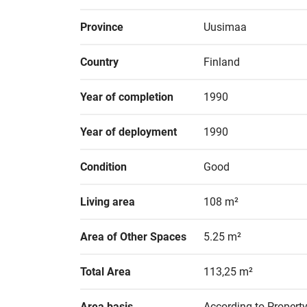
Province
Uusimaa
Country
Finland
Year of completion
1990
Year of deployment
1990
Condition
Good
Living area
108 m²
Area of Other Spaces
5.25 m²
Total Area
113,25 m²
Area basis
According to Property