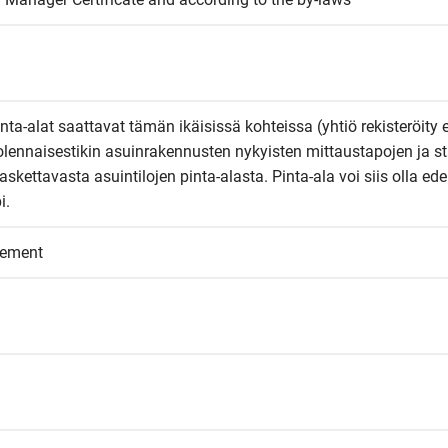
inta-alat saattavat tämän ikäisissä kohteissa (yhtiö rekisteröity 
olennaisestikin asuinrakennusten nykyisten mittaustapojen ja st
kettavasta asuintilojen pinta-alasta. Pinta-ala voi siis olla edel
i.
eement