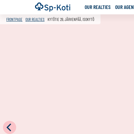
Go
Frontpage
OUR REALTIES
OUR AGENT
to
content
FRONTPAGE
OUR REALTIES
KYTÖTIE 29, JÄRVENPÄÄ, ISOKYTÖ