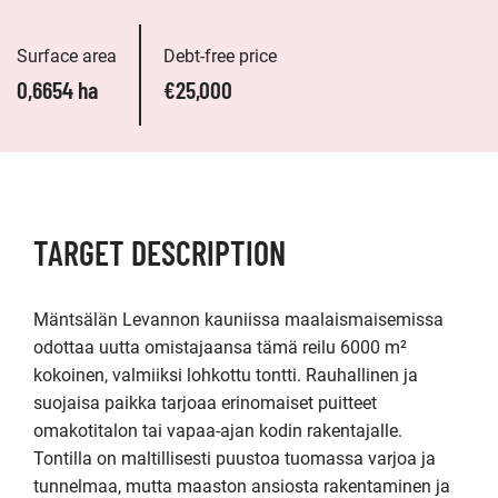
Surface area
Debt-free price
0,6654 ha
€25,000
TARGET DESCRIPTION
Mäntsälän Levannon kauniissa maalaismaisemissa 
odottaa uutta omistajaansa tämä reilu 6000 m² 
kokoinen, valmiiksi lohkottu tontti. Rauhallinen ja 
suojaisa paikka tarjoaa erinomaiset puitteet 
omakotitalon tai vapaa-ajan kodin rakentajalle. 
Tontilla on maltillisesti puustoa tuomassa varjoa ja 
tunnelmaa, mutta maaston ansiosta rakentaminen ja 