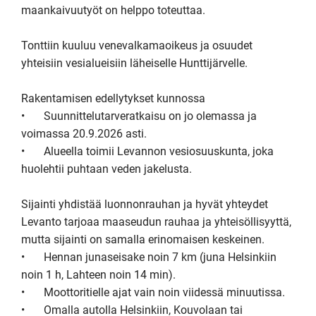
maankaivuutyöt on helppo toteuttaa.

Tonttiin kuuluu venevalkamaoikeus ja osuudet 
yhteisiin vesialueisiin läheiselle Hunttijärvelle.

Rakentamisen edellytykset kunnossa

•	Suunnittelutarveratkaisu on jo olemassa ja 
voimassa 20.9.2026 asti.

•	Alueella toimii Levannon vesiosuuskunta, joka 
huolehtii puhtaan veden jakelusta.

Sijainti yhdistää luonnonrauhan ja hyvät yhteydet

Levanto tarjoaa maaseudun rauhaa ja yhteisöllisyyttä, 
mutta sijainti on samalla erinomaisen keskeinen.

•	Hennan junaseisake noin 7 km (juna Helsinkiin 
noin 1 h, Lahteen noin 14 min).

•	Moottoritielle ajat vain noin viidessä minuutissa. 

•	Omalla autolla Helsinkiin, Kouvolaan tai 