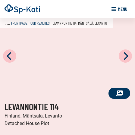
Go
Frontpage
MENU
to
content
FRONTPAGE
OUR REALTIES
LEVANNONTIE 114, MÄNTSÄLÄ, LEVANTO
SEE
LEVANNONTIE 114
ALL
PHOTOS
Finland, Mäntsälä, Levanto
Detached House Plot