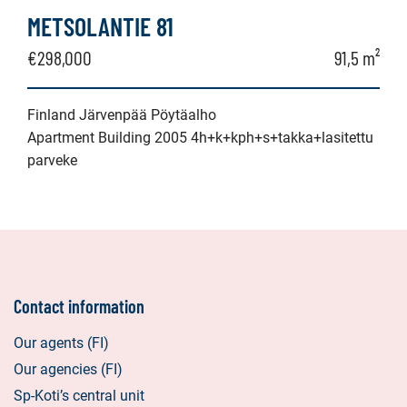
METSOLANTIE 81
€298,000
91,5 m²
Finland Järvenpää Pöytäalho
Apartment Building 2005 4h+k+kph+s+takka+lasitettu
parveke
Contact information
Our agents (FI)
Our agencies (FI)
Sp-Koti’s central unit