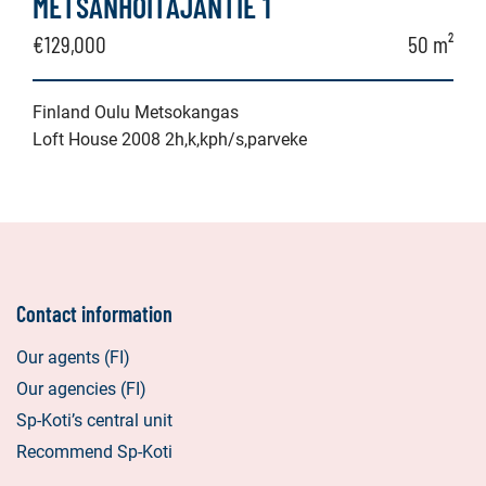
METSÄNHOITAJANTIE 1
€129,000
50 m²
Finland Oulu Metsokangas
Loft House 2008 2h,k,kph/s,parveke
Contact information
Our agents (FI)
Our agencies (FI)
Sp-Koti’s central unit
Recommend Sp-Koti