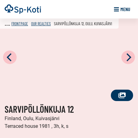
Go
Frontpage
MENU
to
content
FRONTPAGE
OUR REALTIES
SARVIPÖLLÖNKUJA 12, OULU, KUIVASJÄRVI
SEE
SARVIPÖLLÖNKUJA 12
ALL
PHOTOS
Finland, Oulu, Kuivasjärvi
Terraced house 1981 , 3h, k, s