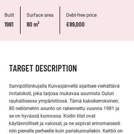
Built
Surface area
Debt-free price
1981
80 m²
€89,000
TARGET DESCRIPTION
Sarvipöllönkujalla Kuivasjärvellä sijaitsee viehättävä 
rivitalokoti, joka tarjoaa mukavaa asumista Oulun 
rauhallisessa ympäristössä. Tämä kaksikerroksinen, 
80 neliömetrin asunto on rakennettu vuonna 1981 ja 
se on hyvässä kunnossa. Kodin tilat ovat 
käytännölliset ja valoisat, ja ne sopivat erinomaisesti 
niin pienelle perheelle kuin pariskunnallekin. Keittiö on 