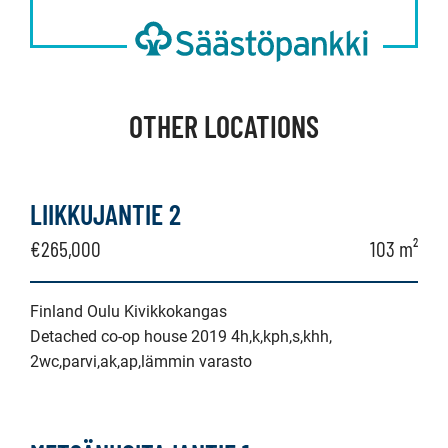
OTHER LOCATIONS
LIIKKUJANTIE 2
€265,000
103 m²
Finland Oulu Kivikkokangas
Detached co-op house 2019 4h,k,kph,s,khh,
2wc,parvi,ak,ap,lämmin varasto