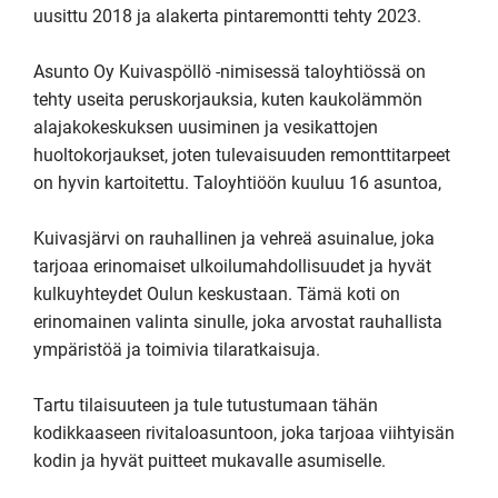
uusittu 2018 ja alakerta pintaremontti tehty 2023.

Asunto Oy Kuivaspöllö -nimisessä taloyhtiössä on 
tehty useita peruskorjauksia, kuten kaukolämmön 
alajakokeskuksen uusiminen ja vesikattojen 
huoltokorjaukset, joten tulevaisuuden remonttitarpeet 
on hyvin kartoitettu. Taloyhtiöön kuuluu 16 asuntoa,

Kuivasjärvi on rauhallinen ja vehreä asuinalue, joka 
tarjoaa erinomaiset ulkoilumahdollisuudet ja hyvät 
kulkuyhteydet Oulun keskustaan. Tämä koti on 
erinomainen valinta sinulle, joka arvostat rauhallista 
ympäristöä ja toimivia tilaratkaisuja. 

Tartu tilaisuuteen ja tule tutustumaan tähän 
kodikkaaseen rivitaloasuntoon, joka tarjoaa viihtyisän 