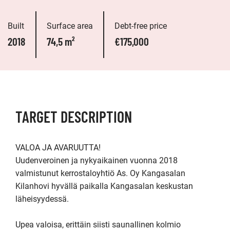
Built
Surface area
Debt-free price
2018
74,5 m²
€175,000
TARGET DESCRIPTION
VALOA JA AVARUUTTA!

Uudenveroinen ja nykyaikainen vuonna 2018 
valmistunut kerrostaloyhtiö As. Oy Kangasalan 
Kilanhovi hyvällä paikalla Kangasalan keskustan 
läheisyydessä. 

Upea valoisa, erittäin siisti saunallinen kolmio 