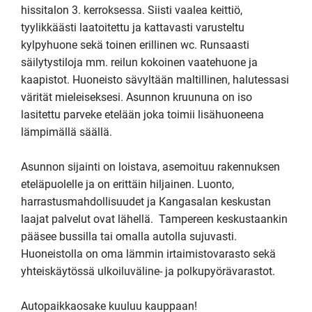
hissitalon 3. kerroksessa. Siisti vaalea keittiö, 
tyylikkäästi laatoitettu ja kattavasti varusteltu 
kylpyhuone sekä toinen erillinen wc. Runsaasti 
säilytystiloja mm. reilun kokoinen vaatehuone ja 
kaapistot. Huoneisto sävyltään maltillinen, halutessasi 
värität mieleiseksesi. Asunnon kruununa on iso 
lasitettu parveke etelään joka toimii lisähuoneena 
lämpimällä säällä.

Asunnon sijainti on loistava, asemoituu rakennuksen 
eteläpuolelle ja on erittäin hiljainen. Luonto, 
harrastusmahdollisuudet ja Kangasalan keskustan 
laajat palvelut ovat lähellä.  Tampereen keskustaankin 
pääsee bussilla tai omalla autolla sujuvasti. 
Huoneistolla on oma lämmin irtaimistovarasto sekä 
yhteiskäytössä ulkoiluväline- ja polkupyörävarastot.

Autopaikkaosake kuuluu kauppaan!
