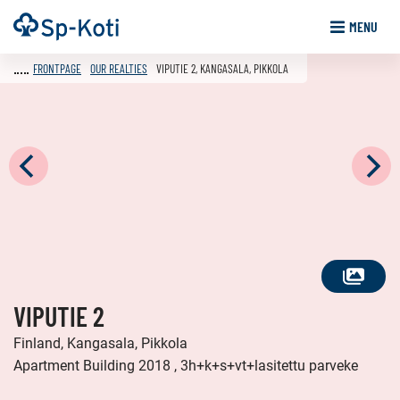
Go
Frontpage
MENU
to
content
FRONTPAGE
OUR REALTIES
VIPUTIE 2, KANGASALA, PIKKOLA
SEE
VIPUTIE 2
ALL
PHOTOS
Finland, Kangasala, Pikkola
Apartment Building 2018 , 3h+k+s+vt+lasitettu parveke