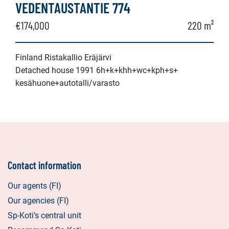
VEDENTAUSTANTIE 774
€174,000
220 m²
Finland Ristakallio Eräjärvi
Detached house 1991 6h+k+khh+wc+kph+s+
kesähuone+autotalli/varasto
Contact information
Our agents (FI)
Our agencies (FI)
Sp-Koti’s central unit