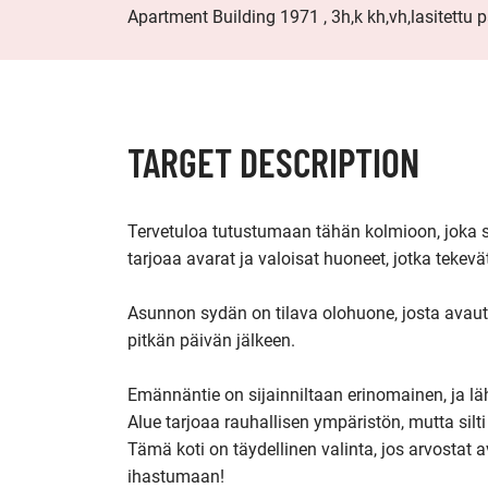
Apartment Building 1971 , 3h,k kh,vh,lasitettu 
TARGET DESCRIPTION
Tervetuloa tutustumaan tähän kolmioon, joka si
tarjoaa avarat ja valoisat huoneet, jotka tekevät
Asunnon sydän on tilava olohuone, josta avautu
pitkän päivän jälkeen. 

Emännäntie on sijainniltaan erinomainen, ja lähis
Alue tarjoaa rauhallisen ympäristön, mutta silti
Tämä koti on täydellinen valinta, jos arvostat a
ihastumaan!
