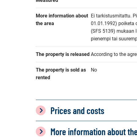
Measured
More information about 
Ei tarkistusmitattu. P
the area
01.01.1992) poiketa 
(SFS 5139) mukaan las
pienempi tai suuremp
The property is released
According to the agr
The property is sold as 
No
rented
Prices and costs
More information about th