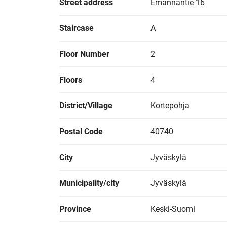
Street address
Emännäntie 16
Staircase
A
Floor Number
2
Floors
4
District/Village
Kortepohja
Postal Code
40740
City
Jyväskylä
Municipality/city
Jyväskylä
Province
Keski-Suomi