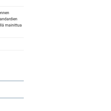
ennen 
andardien 
lä mainittua 