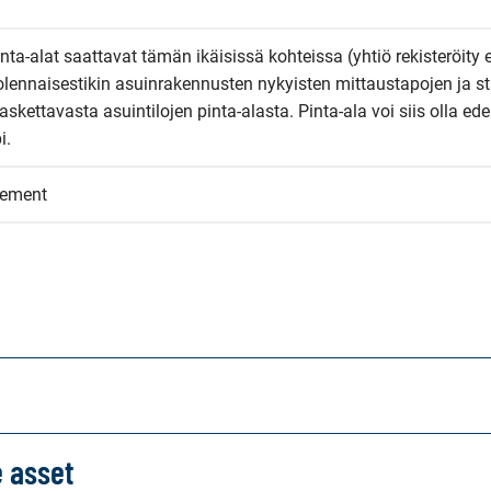
inta-alat saattavat tämän ikäisissä kohteissa (yhtiö rekisteröity 
olennaisestikin asuinrakennusten nykyisten mittaustapojen ja st
kettavasta asuintilojen pinta-alasta. Pinta-ala voi siis olla edel
i.
eement
e asset