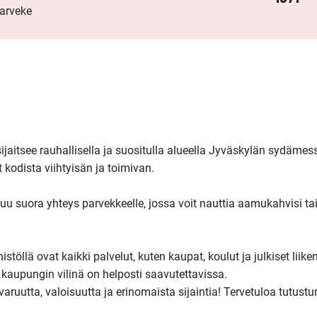
parveke
jaitsee rauhallisella ja suositulla alueella Jyväskylän sydämess
 kodista viihtyisän ja toimivan.

u suora yhteys parvekkeelle, jossa voit nauttia aamukahvisi tai
töllä ovat kaikki palvelut, kuten kaupat, koulut ja julkiset liike
 kaupungin vilinä on helposti saavutettavissa.

varuutta, valoisuutta ja erinomaista sijaintia! Tervetuloa tutustu