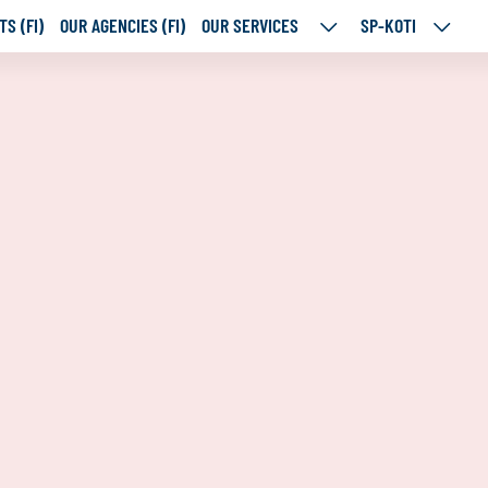
S (FI)
OUR AGENCIES (FI)
OUR SERVICES
SP-KOTI
OUR
SP-
SERVICES
KOTI
SUBPAGES
SUBPA