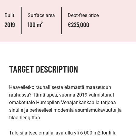
Built
Surface area
Debt-free price
2019
100 m²
€225,000
TARGET DESCRIPTION
Haaveiletko rauhallisesta elämästä maaseudun 
rauhassa? Tämä upea, vuonna 2019 valmistunut 
omakotitalo Humppilan Venäjänkankaalla tarjoaa 
sinulle ja perheellesi modernia asumismukavuutta ja 
tilaa hengittää.

Talo sijaitsee omalla, avaralla yli 6 000 m2 tontilla 