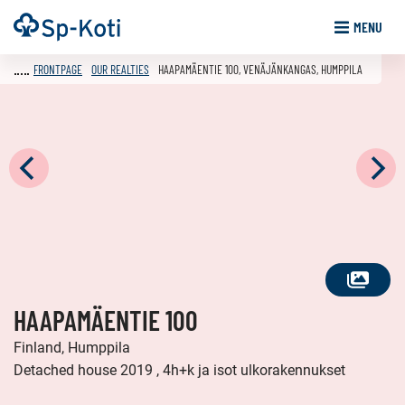
Go
Frontpage
MENU
to
content
FRONTPAGE
OUR REALTIES
HAAPAMÄENTIE 100, VENÄJÄNKANGAS, HUMPPILA
SEE
HAAPAMÄENTIE 100
ALL
PHOTOS
Finland, Humppila
Detached house 2019 , 4h+k ja isot ulkorakennukset