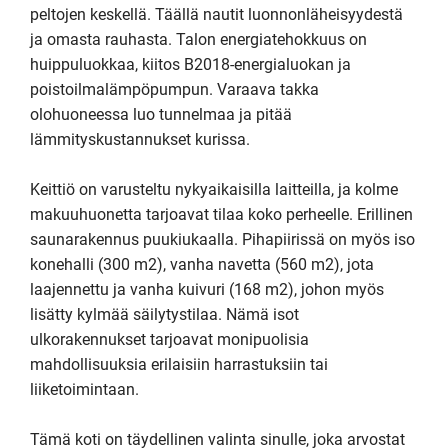
peltojen keskellä. Täällä nautit luonnonläheisyydestä 
ja omasta rauhasta. Talon energiatehokkuus on 
huippuluokkaa, kiitos B2018-energialuokan ja 
poistoilmalämpöpumpun. Varaava takka 
olohuoneessa luo tunnelmaa ja pitää 
lämmityskustannukset kurissa.

Keittiö on varusteltu nykyaikaisilla laitteilla, ja kolme 
makuuhuonetta tarjoavat tilaa koko perheelle. Erillinen 
saunarakennus puukiukaalla. Pihapiirissä on myös iso 
konehalli (300 m2), vanha navetta (560 m2), jota 
laajennettu ja vanha kuivuri (168 m2), johon myös 
lisätty kylmää säilytystilaa. Nämä isot 
ulkorakennukset tarjoavat monipuolisia 
mahdollisuuksia erilaisiin harrastuksiin tai 
liiketoimintaan.

Tämä koti on täydellinen valinta sinulle, joka arvostat 