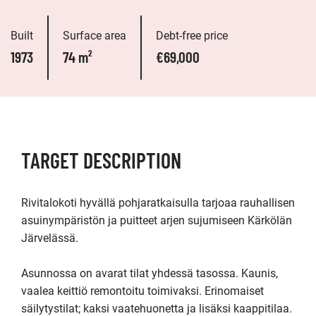
Built
Surface area
Debt-free price
1973
74 m²
€69,000
TARGET DESCRIPTION
Rivitalokoti hyvällä pohjaratkaisulla tarjoaa rauhallisen 
asuinympäristön ja puitteet arjen sujumiseen Kärkölän 
Järvelässä. 

Asunnossa on avarat tilat yhdessä tasossa. Kaunis, 
vaalea keittiö remontoitu toimivaksi. Erinomaiset 
säilytystilat; kaksi vaatehuonetta ja lisäksi kaappitilaa. 