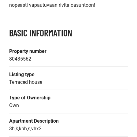
nopeasti vapautuvaan rivitaloasuntoon!
BASIC INFORMATION
Property number
80435562
Listing type
Terraced house
Type of Ownership
Own
Apartment Description
3h,k,kph,s,vhx2