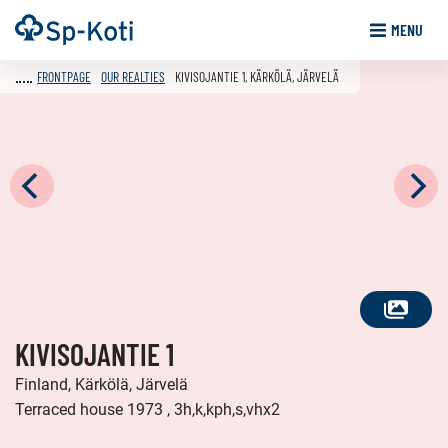
Go
Frontpage
MENU
to
content
FRONTPAGE
OUR REALTIES
KIVISOJANTIE 1, KÄRKÖLÄ, JÄRVELÄ
SEE
KIVISOJANTIE 1
ALL
PHOTOS
Finland, Kärkölä, Järvelä
Terraced house 1973 , 3h,k,kph,s,vhx2