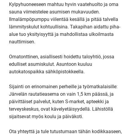
Kylpyhuoneeseen mahtuu hyvin vaatehuolto ja oma 
sauna viimeistelee asumisen mukavuuden. 
Ilmalämpöpumppu viilentää kesällä ja pitää talvella 
lämmityskulut kohtuullisina. Takapihan aidattu piha-
alue tuo yksityisyyttä ja mahdollistaa ulkoilmasta 
nauttimisen.

Omatonttinen, asiallisesti hoidettu taloyhtiö, jossa 
edulliset asumiskulut. Asuntoon kuuluu 
autokatospaikka sähköpistokkeella.

Sijainti on erinomainen perheille ja työmatkalaisille: 
Järvelän rautatieasema on vain 1,5 km päässä, ja 
päivittäiset palvelut, kuten S-market, apteekki ja 
terveyskeskus, ovat kävelyetäisyydellä. Lähistöllä 
sijaitsevat myös koulu ja päiväkoti.

Ota yhteyttä ja tule tutustumaan tähän kodikkaaseen, 