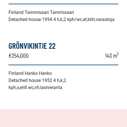
Finland Tammisaari Tammisaari
Detached house 1954 4 h,k,2 kph/wc,et,khh,varastoja
GRÖNVIKINTIE 22
€254,000
143 m²
Finland Hanko Hanko
Detached house 1952 4 h,k,2
kph,s,erill.wc,vh,lasiveranta