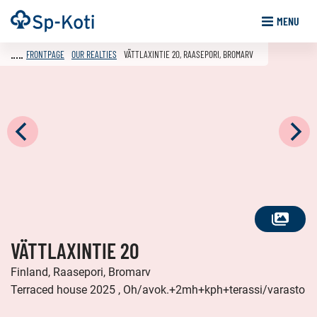
Go
Frontpage
MENU
to
content
FRONTPAGE
OUR REALTIES
VÄTTLAXINTIE 20, RAASEPORI, BROMARV
SEE
VÄTTLAXINTIE 20
ALL
PHOTOS
Finland, Raasepori, Bromarv
Terraced house 2025 , Oh/avok.+2mh+kph+terassi/varasto