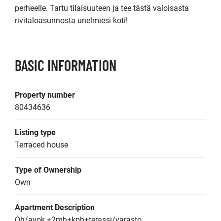
perheelle. Tartu tilaisuuteen ja tee tästä valoisasta 
rivitaloasunnosta unelmiesi koti!
BASIC INFORMATION
Property number
80434636
Listing type
Terraced house
Type of Ownership
Own
Apartment Description
Oh/avok.+2mh+kph+terassi/varasto