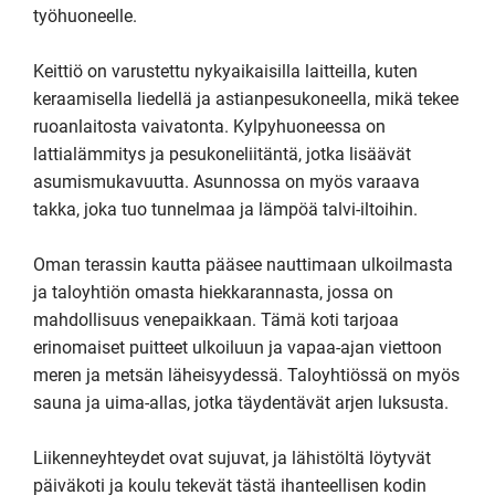
työhuoneelle.

Keittiö on varustettu nykyaikaisilla laitteilla, kuten 
keraamisella liedellä ja astianpesukoneella, mikä tekee 
ruoanlaitosta vaivatonta. Kylpyhuoneessa on 
lattialämmitys ja pesukoneliitäntä, jotka lisäävät 
asumismukavuutta. Asunnossa on myös varaava 
takka, joka tuo tunnelmaa ja lämpöä talvi-iltoihin.

Oman terassin kautta pääsee nauttimaan ulkoilmasta 
ja taloyhtiön omasta hiekkarannasta, jossa on 
mahdollisuus venepaikkaan. Tämä koti tarjoaa 
erinomaiset puitteet ulkoiluun ja vapaa-ajan viettoon 
meren ja metsän läheisyydessä. Taloyhtiössä on myös 
sauna ja uima-allas, jotka täydentävät arjen luksusta.

Liikenneyhteydet ovat sujuvat, ja lähistöltä löytyvät 
päiväkoti ja koulu tekevät tästä ihanteellisen kodin 