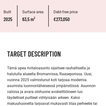
Built
Surface area
Debt-free price
2025
63,5 m²
€273,050
TARGET DESCRIPTION
Tämä upea rivitaloasunto sijaitsee rauhallisella ja 
halutulla alueella Bromarvissa, Raaseporissa. Uusi, 
vuonna 2025 valmistunut koti tarjoaa modernia 
asumista luonnonläheisessä ympäristössä. Asunnon 
valoisa ja avara olohuone avokeittiöineen luo 
täydelliset puitteet viihtyisään arkeen. Kaksi 
makuuhuonetta tarjoavat mukavasti tilaa perheelle tai 