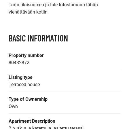
Tartu tilaisuuteen ja tule tutustumaan tähän 
viehättävään kotiin.
BASIC INFORMATION
Property number
80432872
Listing type
Terraced house
Type of Ownership
Own
Apartment Description
2 h, ak, s ja katettu ja lasitettu terassi