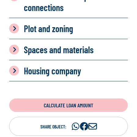
connections
Plot and zoning
Spaces and materials
Housing company
CALCULATE LOAN AMOUNT
Share
Share
S
SHARE OBJECT:
on
on
h