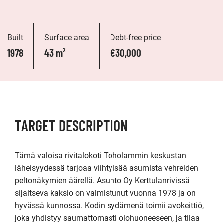
Built
Surface area
Debt-free price
1978
43 m²
€30,000
TARGET DESCRIPTION
Tämä valoisa rivitalokoti Toholammin keskustan 
läheisyydessä tarjoaa viihtyisää asumista vehreiden 
peltonäkymien äärellä. Asunto Oy Kerttulanrivissä 
sijaitseva kaksio on valmistunut vuonna 1978 ja on 
hyvässä kunnossa. Kodin sydämenä toimii avokeittiö, 
joka yhdistyy saumattomasti olohuoneeseen, ja tilaa 