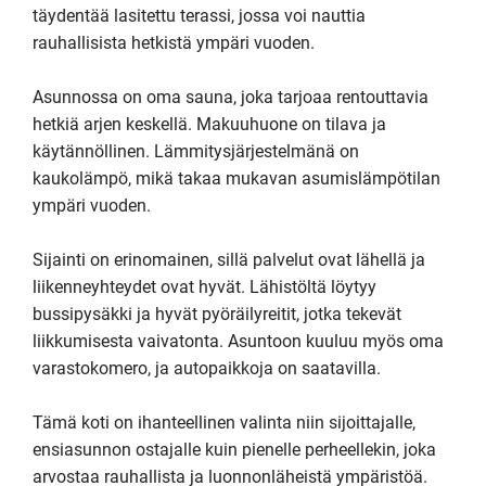
täydentää lasitettu terassi, jossa voi nauttia 
rauhallisista hetkistä ympäri vuoden.

Asunnossa on oma sauna, joka tarjoaa rentouttavia 
hetkiä arjen keskellä. Makuuhuone on tilava ja 
käytännöllinen. Lämmitysjärjestelmänä on 
kaukolämpö, mikä takaa mukavan asumislämpötilan 
ympäri vuoden.

Sijainti on erinomainen, sillä palvelut ovat lähellä ja 
liikenneyhteydet ovat hyvät. Lähistöltä löytyy 
bussipysäkki ja hyvät pyöräilyreitit, jotka tekevät 
liikkumisesta vaivatonta. Asuntoon kuuluu myös oma 
varastokomero, ja autopaikkoja on saatavilla.

Tämä koti on ihanteellinen valinta niin sijoittajalle, 
ensiasunnon ostajalle kuin pienelle perheellekin, joka 
arvostaa rauhallista ja luonnonläheistä ympäristöä. 