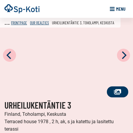
Go
Frontpage
MENU
to
content
FRONTPAGE
OUR REALTIES
URHEILUKENTÄNTIE 3, TOHOLAMPI, KESKUSTA
SEE
URHEILUKENTÄNTIE 3
ALL
PHOTOS
Finland, Toholampi, Keskusta
Terraced house 1978 , 2 h, ak, s ja katettu ja lasitettu
terassi