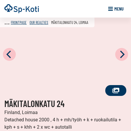
Go
Frontpage
MENU
to
content
FRONTPAGE
OUR REALTIES
MÄKITALONKATU 24, LOIMAA
SEE
MÄKITALONKATU 24
ALL
PHOTOS
Finland, Loimaa
Detached house 2000 , 4 h + mh/työh + k + ruokailutila +
kph + s + khh + 2 x wc + autotalli