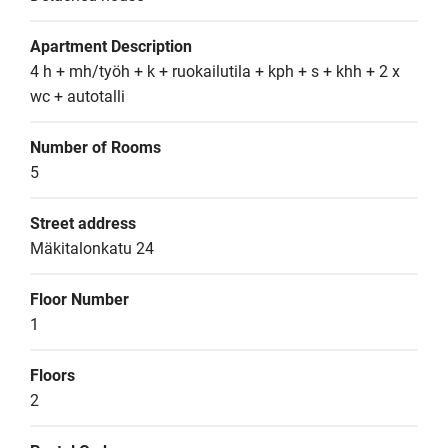
Apartment Description
4 h + mh/työh + k + ruokailutila + kph + s + khh + 2 x 
wc + autotalli
Number of Rooms
5
Street address
Mäkitalonkatu 24
Floor Number
1
Floors
2