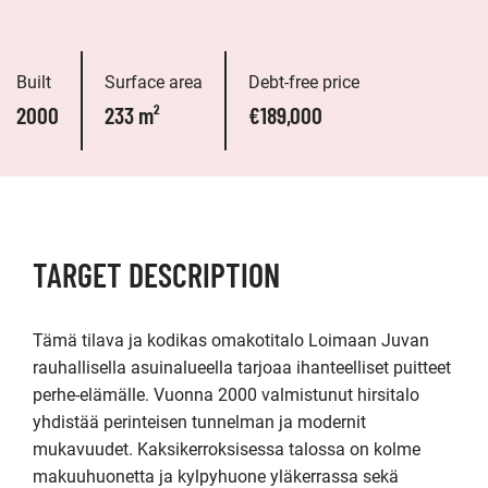
Built
Surface area
Debt-free price
2000
233 m²
€189,000
TARGET DESCRIPTION
Tämä tilava ja kodikas omakotitalo Loimaan Juvan 
rauhallisella asuinalueella tarjoaa ihanteelliset puitteet 
perhe-elämälle. Vuonna 2000 valmistunut hirsitalo 
yhdistää perinteisen tunnelman ja modernit 
mukavuudet. Kaksikerroksisessa talossa on kolme 
makuuhuonetta ja kylpyhuone yläkerrassa sekä 