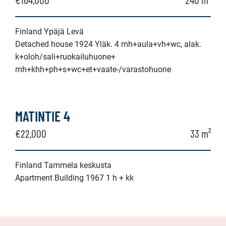
Finland Ypäjä Levä
Detached house 1924 Yläk. 4 mh+aula+vh+wc, alak.
k+oloh/sali+ruokailuhuone+
mh+khh+ph+s+wc+et+vaate-/varastohuone
MATINTIE 4
€22,000
33 m²
Finland Tammela keskusta
Apartment Building 1967 1 h + kk