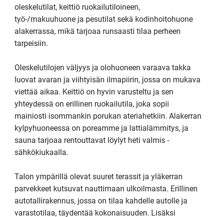
oleskelutilat, keittiö ruokailutiloineen, 
työ-/makuuhuone ja pesutilat sekä kodinhoitohuone 
alakerrassa, mikä tarjoaa runsaasti tilaa perheen 
tarpeisiin.

Oleskelutilojen väljyys ja olohuoneen varaava takka 
luovat avaran ja viihtyisän ilmapiirin, jossa on mukava 
viettää aikaa. Keittiö on hyvin varusteltu ja sen 
yhteydessä on erillinen ruokailutila, joka sopii 
mainiosti isommankin porukan ateriahetkiin. Alakerran 
kylpyhuoneessa on poreamme ja lattialämmitys, ja 
sauna tarjoaa rentouttavat löylyt heti valmis -
sähkökiukaalla.

Talon ympärillä olevat suuret terassit ja yläkerran 
parvekkeet kutsuvat nauttimaan ulkoilmasta. Erillinen 
autotallirakennus, jossa on tilaa kahdelle autolle ja 
varastotilaa, täydentää kokonaisuuden. Lisäksi 