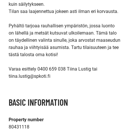
kuin säilytykseen.

Tilan saa laajennettua jokeen asti ilman eri korvausta.

Pyhältö tarjoaa rauhallisen ympäristön, jossa luonto 
on lähellä ja metsät kutsuvat ulkoilemaan. Tämä talo 
on täydellinen valinta sinulle, joka arvostat maaseudun 
rauhaa ja viihtyisää asumista. Tartu tilaisuuteen ja tee 
tästä talosta oma kotisi!

Varaa esittely 0400 659 038 Tiina Lustig tai 
tiina.lustig@spkoti.fi
BASIC INFORMATION
Property number
80431118