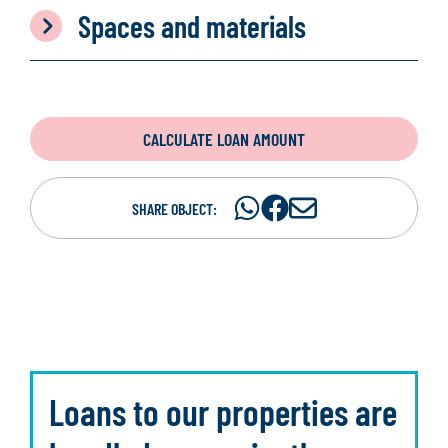
Spaces and materials
CALCULATE LOAN AMOUNT
Share
Share
S
SHARE OBJECT:
on
on
h
WhatsAp
Facebook
a
r
e
i
n
e
Loans to our properties are
m
a