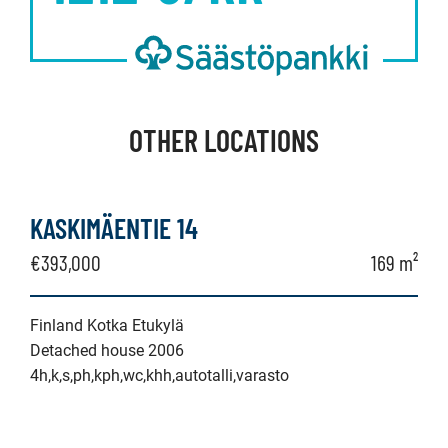
OTHER LOCATIONS
KASKIMÄENTIE 14
€393,000
169 m²
Finland Kotka Etukylä
Detached house 2006
4h,k,s,ph,kph,wc,khh,autotalli,varasto