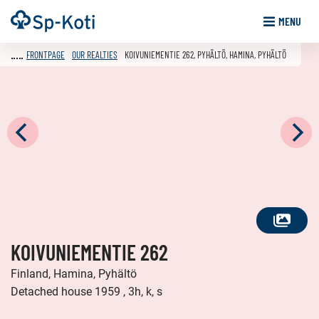
Go
Frontpage
MENU
to
content
FRONTPAGE
OUR REALTIES
KOIVUNIEMENTIE 262, PYHÄLTÖ, HAMINA, PYHÄLTÖ
SEE
KOIVUNIEMENTIE 262
ALL
PHOTOS
Finland, Hamina, Pyhältö
Detached house 1959 , 3h, k, s