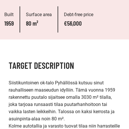
Built
Surface area
Debt-free price
1959
80 m²
€56,000
TARGET DESCRIPTION
Siistikuntoinen ok-talo Pyhällössä kutsuu sinut 
rauhalliseen maaseudun idylliin. Tämä vuonna 1959 
rakennettu puutalo sijaitsee omalla 3030 m² tilalla, 
joka tarjoaa runsaasti tilaa puutarhanhoitoon tai 
vaikka lasten leikkeihin. Talossa on kaksi kerrosta ja 
asuinpinta-alaa noin 80 m².

Kolme autotallia ja varasto tuovat tilaa niin harrasteille 