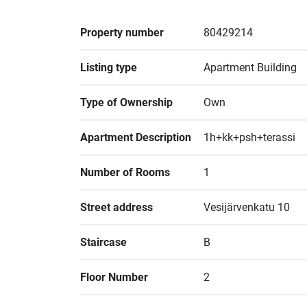
Property number
80429214
Listing type
Apartment Building
Type of Ownership
Own
Apartment Description
1h+kk+psh+terassi
Number of Rooms
1
Street address
Vesijärvenkatu 10
Staircase
B
Floor Number
2