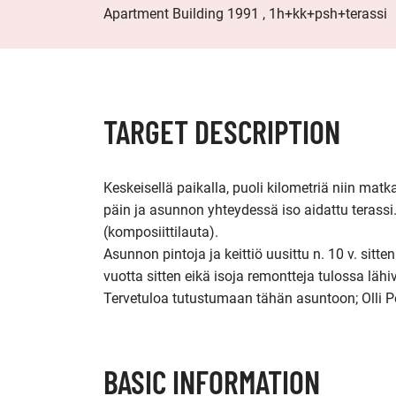
Apartment Building 1991 , 1h+kk+psh+terassi
TARGET DESCRIPTION
Keskeisellä paikalla, puoli kilometriä niin matk
päin ja asunnon yhteydessä iso aidattu terassi. 
(komposiittilauta). 

Asunnon pintoja ja keittiö uusittu n. 10 v. sitte
vuotta sitten eikä isoja remontteja tulossa lähiv
Tervetuloa tutustumaan tähän asuntoon; Olli P
BASIC INFORMATION