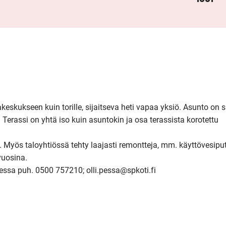
akeskukseen kuin torille, sijaitseva heti vapaa yksiö. Asunto on si
Terassi on yhtä iso kuin asuntokin ja osa terassista korotettu 
n. Myös taloyhtiössä tehty laajasti remontteja, mm. käyttövesiputk
uosina.

essa puh. 0500 757210; olli.pessa@spkoti.fi