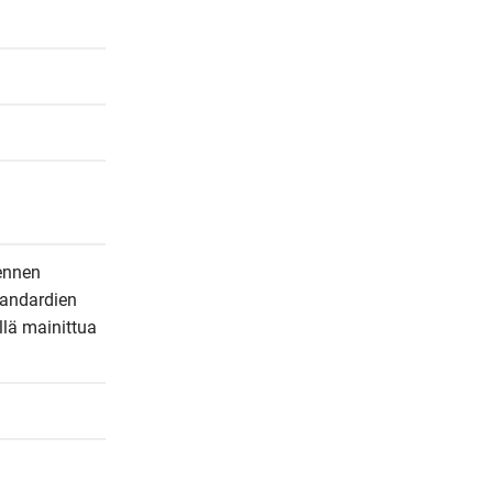
ennen 
andardien 
lä mainittua 