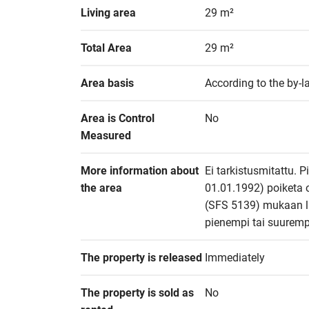
Living area
29 m²
Total Area
29 m²
Area basis
According to the by-l
Area is Control 
No
Measured
More information about 
Ei tarkistusmitattu. P
the area
01.01.1992) poiketa 
(SFS 5139) mukaan las
pienempi tai suuremp
The property is released
Immediately
The property is sold as 
No