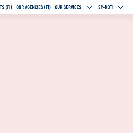
S (FI)
OUR AGENCIES (FI)
OUR SERVICES
SP-KOTI
OUR
SP-
SERVICES
KOTI
SUBPAGES
SUBPA