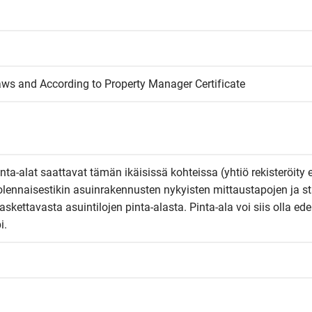
aws and According to Property Manager Certificate
inta-alat saattavat tämän ikäisissä kohteissa (yhtiö rekisteröity 
olennaisestikin asuinrakennusten nykyisten mittaustapojen ja st
kettavasta asuintilojen pinta-alasta. Pinta-ala voi siis olla edel
i.