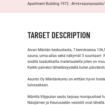
Apartment Building 1972 , 4h+k+saunaosasto/
TARGET DESCRIPTION
Aivan Mäntän keskustasta, 7.kerroksessa 136,5m
sauna, uima-allas sekä näkymät 3 suuntaan!  Run
sisällä laadukkailla materiaaleilla joten on muu
Kaikki palvelut lähietäisyydellä kuten päiväkoti
Asunto Oy Mäntänkontu on erittäin hyvin hoidett
tulossakaan.

Mänttä-Vilppulan seutu tarjoaa monipuoliset ha
Näsijärven ja Keurusselän vesistöt ovat lähellä