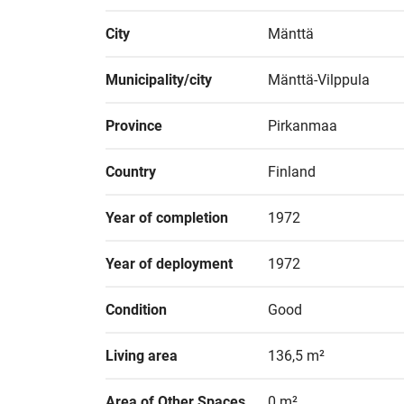
City
Mänttä
Municipality/city
Mänttä-Vilppula
Province
Pirkanmaa
Country
Finland
Year of completion
1972
Year of deployment
1972
Condition
Good
Living area
136,5 m²
Area of Other Spaces
0 m²