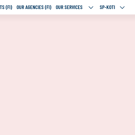
S (FI)
OUR AGENCIES (FI)
OUR SERVICES
SP-KOTI
OUR
SP-
SERVICES
KOTI
SUBPAGES
SUBPA