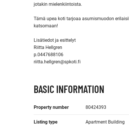
jotakin mielenkiintoista. 

Tämä upea koti tarjoaa asumismuodon erilaisille
katsomaan!

Lisätiedot ja esittelyt

Riitta Hellgren

p.0447688106

riitta.hellgren@spkoti.fi
BASIC INFORMATION
Property number
80424393
Listing type
Apartment Building