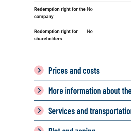
Redemption right for the 
No
company
Redemption right for 
No
shareholders
Prices and costs
More information about th
Services and transportati
Plot and zoning