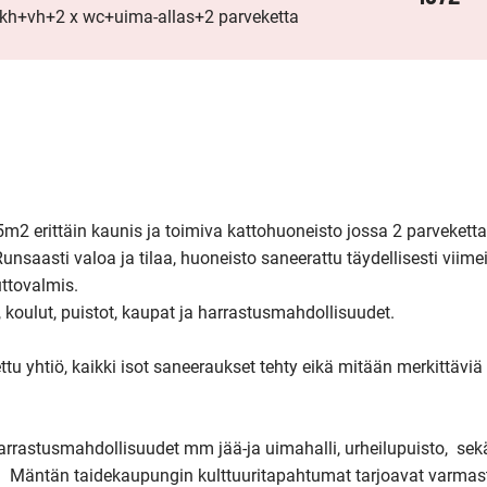
kh+vh+2 x wc+uima-allas+2 parveketta
2 erittäin kaunis ja toimiva kattohuoneisto jossa 2 parveketta, 
saasti valoa ja tilaa, huoneisto saneerattu täydellisesti viimei
ttovalmis.

, koulut, puistot, kaupat ja harrastusmahdollisuudet.

u yhtiö, kaikki isot saneeraukset tehty eikä mitään merkittäviä 
rrastusmahdollisuudet mm jää-ja uimahalli, urheilupuisto,  sekä
.  Mäntän taidekaupungin kulttuuritapahtumat tarjoavat varmasti