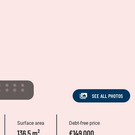
SEE ALL PHOTOS
Surface area
Debt-free price
136,5 m²
€149,000