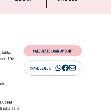
CALCULATE LOAN AMOUNT
takka, 
sen 10v. 
Share
Share
S
SHARE OBJECT:
on
on
h
WhatsAp
Facebook
a
ole 
r
e
i
 upeat 
n
 jokaiselle 
e