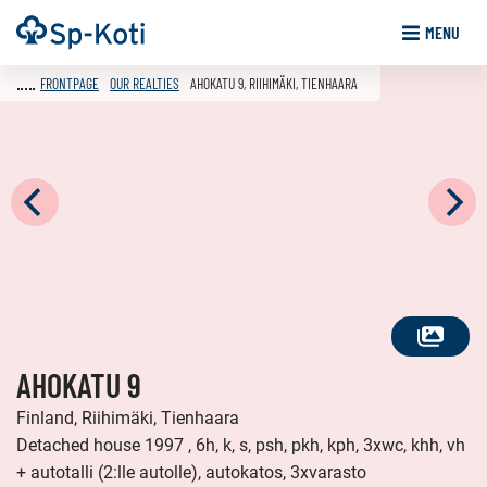
Go
Frontpage
MENU
to
content
FRONTPAGE
OUR REALTIES
AHOKATU 9, RIIHIMÄKI, TIENHAARA
SEE
AHOKATU 9
ALL
PHOTOS
Finland, Riihimäki, Tienhaara
Detached house 1997 , 6h, k, s, psh, pkh, kph, 3xwc, khh, vh
+ autotalli (2:lle autolle), autokatos, 3xvarasto