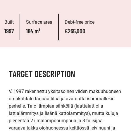
Built
Surface area
Debt-free price
1997
184 m²
€265,000
TARGET DESCRIPTION
V. 1997 rakennettu yksitasoinen viiden makuuhuoneen 
omakotitalo tarjoaa tilaa ja avaruutta isommallekin 
perhelle. Talo lämpiaa sähköllä (laattalattiolla 
lattialämmitys ja lisänä kattolämmitys), mutta kuluja 
pienentää 2 ilmalämpöpumppua ja 3 tulisijaa - 
varaava takka olohuoneessa keittiössä leivinuuni ja 