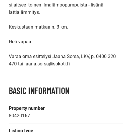
sijaitsee  toinen ilmalämpöpumpuista - lisänä 
lattialämmitys. 

Keskustaan matkaa n. 3 km.

Heti vapaa. 

Varaa oma esittelysi Jaana Sorsa, LKV, p. 0400 320 
470 tai jaana.sorsa@spkoti.fi
BASIC INFORMATION
Property number
80420167
Listing type