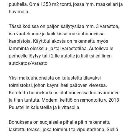
puuhella. Oma 1353 m2 tontti, jossa mm. maakellari ja 
huvimaja.

Tässä kodissa on paljon säilytysilaa mm. 3 varastoa, 
iso vaatehuone ja kaikikissa makuuhuoneissa 
kaapistoja. Käyttöullakosta on rakennettu myös 
lämmintä oleskelu- ja/tai varastotilaa. Autoilevalle 
perheelle löytyy talli 2:lle autolle ja lisäksi erillinen 
autokatos/varasto.

Yksi makuuhuoneista on kalustettu tilavaksi 
toimistoksi, johon käynti heti pääoven vieressä.  
Korotettu huonekorkeus olohuoneessa luo avaruuden 
ja tilan tuntuta. Moderni keittiö on remontoitu v. 2018 
Puustellin kalusteilla ja kivitasolla.

Bonuksena on suojaiselle pihalle päin rakennettu 
lasitettu terassi, joka toiminut talvipuutarhana. Siellä 