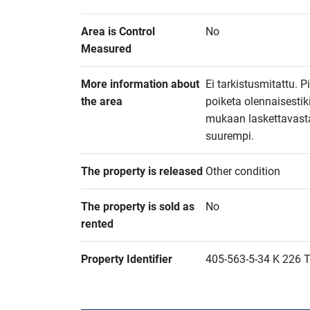
Area is Control 
No
Measured
More information about 
Ei tarkistusmitattu. 
the area
poiketa olennaisesti
mukaan laskettavasta a
suurempi.
The property is released
Other condition
The property is sold as 
No
rented
Property Identifier
405-563-5-34 K 226 