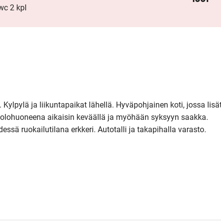
c 2 kpl
. Kylpylä ja liikuntapaikat lähellä. Hyväpohjainen koti, jossa lisät
ii olohuoneena aikaisin keväällä ja myöhään syksyyn saakka. 
sä ruokailutilana erkkeri. Autotalli ja takapihalla varasto.