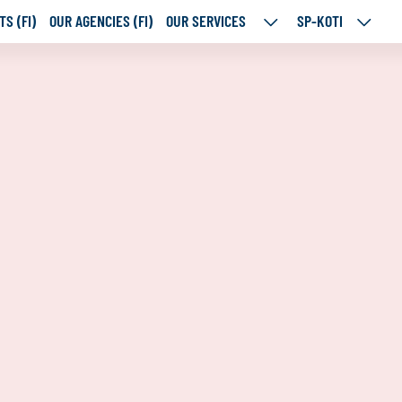
S (FI)
OUR AGENCIES (FI)
OUR SERVICES
SP-KOTI
OUR
SP-
SERVICES
KOTI
SUBPAGES
SUBPA