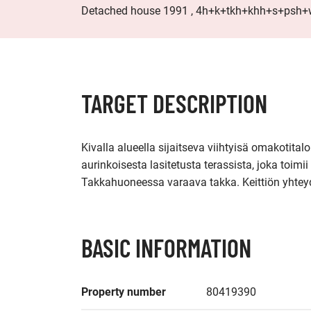
Detached house 1991 , 4h+k+tkh+khh+s+psh+w
TARGET DESCRIPTION
Kivalla alueella sijaitseva viihtyisä omakotitalo
aurinkoisesta lasitetusta terassista, joka toim
Takkahuoneessa varaava takka. Keittiön yhteydes
BASIC INFORMATION
Property number
80419390