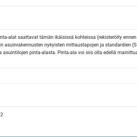
Pinta-alat saattavat tämän ikäisissä kohteissa (rekisteröity ennen
kin asuinrakennusten nykyisten mittaustapojen ja standardien (S
suintilojen pinta-alasta. Pinta-ala voi siis olla edellä mainittua
T2