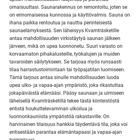
omaisuuttasi. Saunarakennus on remontoitu, joten se 
on erinomaisessa kunnossa ja käyttövalmis. Sauna on 
ihana paikka rentoutua ja nauttia perinteisestä 
saunaelämyksestä. Sen läheisyys Kvarnträsketille 
antaa mahdollisuuden virkistäytyä saunan jälkeen 
järveen, mikä on upea luonnonetu. Suuri varasto on 
korvaamaton pihakalusteille, työkalujen ja muiden 
tavaroiden säilytykseen. Se tarjoaa myös runsaasti 
tilaa harrastustoimintaan tai työpajatilan luomiseen. 
Tämä tarjous antaa sinulle mahdollisuuden luoda 
upea ulko- ja vapaa-ajan ympäristö, joka rikastuttaa 
jokapäiväistä elämääsi. Pääsy saunaan ja uimiseen 
läheisellä Kvarnträsketillä tekee tästä kiinteistöstä 
entistä houkuttelevamman ulkoilua ja 
luonnonkauniista ympäristöä rakastaville. On 
harvinainen tilaisuus hankkia täydentävä tila, joka voi 
entisestään parantaa elämäntapaasi ja vapaa-ajan 
toimintaasi.
