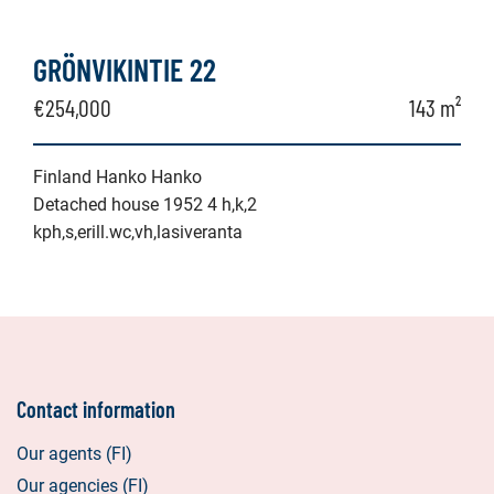
GRÖNVIKINTIE 22
€254,000
143 m²
Finland Hanko Hanko
Detached house 1952 4 h,k,2
kph,s,erill.wc,vh,lasiveranta
Contact information
Our agents (FI)
Our agencies (FI)