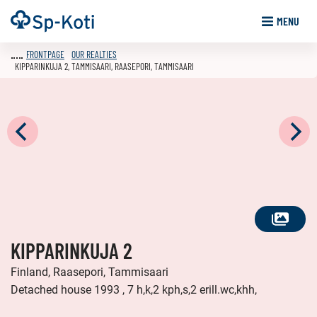
Go
Frontpage
MENU
to
content
FRONTPAGE
OUR REALTIES
KIPPARINKUJA 2, TAMMISAARI, RAASEPORI, TAMMISAARI
SEE
KIPPARINKUJA 2
ALL
PHOTOS
Finland, Raasepori, Tammisaari
Detached house 1993 , 7 h,k,2 kph,s,2 erill.wc,khh,