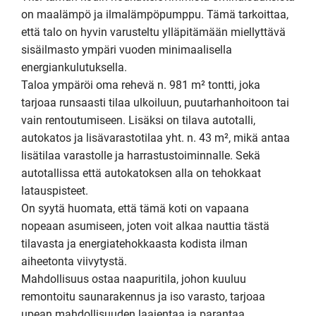
on maalämpö ja ilmalämpöpumppu. Tämä tarkoittaa, 
että talo on hyvin varusteltu ylläpitämään miellyttävä 
sisäilmasto ympäri vuoden minimaalisella 
energiankulutuksella. 

Taloa ympäröi oma rehevä n. 981 m² tontti, joka 
tarjoaa runsaasti tilaa ulkoiluun, puutarhanhoitoon tai 
vain rentoutumiseen. Lisäksi on tilava autotalli, 
autokatos ja lisävarastotilaa yht. n. 43 m², mikä antaa 
lisätilaa varastolle ja harrastustoiminnalle. Sekä 
autotallissa että autokatoksen alla on tehokkaat 
latauspisteet. 

On syytä huomata, että tämä koti on vapaana 
nopeaan asumiseen, joten voit alkaa nauttia tästä 
tilavasta ja energiatehokkaasta kodista ilman 
aiheetonta viivytystä.

Mahdollisuus ostaa naapuritila, johon kuuluu 
remontoitu saunarakennus ja iso varasto, tarjoaa 
upean mahdollisuuden laajentaa ja parantaa 