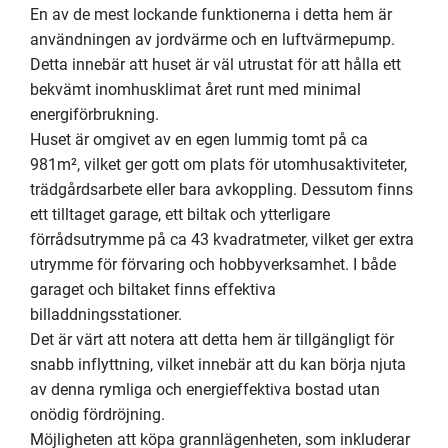
En av de mest lockande funktionerna i detta hem är 
användningen av jordvärme och en luftvärmepump. 
Detta innebär att huset är väl utrustat för att hålla ett 
bekvämt inomhusklimat året runt med minimal 
energiförbrukning.

Huset är omgivet av en egen lummig tomt på ca 
981m², vilket ger gott om plats för utomhusaktiviteter, 
trädgårdsarbete eller bara avkoppling. Dessutom finns 
ett tilltaget garage, ett biltak och ytterligare 
förrådsutrymme på ca 43 kvadratmeter, vilket ger extra 
utrymme för förvaring och hobbyverksamhet. I både 
garaget och biltaket finns effektiva 
billaddningsstationer.

Det är värt att notera att detta hem är tillgängligt för 
snabb inflyttning, vilket innebär att du kan börja njuta 
av denna rymliga och energieffektiva bostad utan 
onödig fördröjning.

Möjligheten att köpa grannlägenheten, som inkluderar 