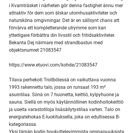
i Kvarnträsket i närheten gör denna fastighet ännu mer 
attraktiv för dem som älskar utomhusaktiviteter och 
natursköna omgivningar. Det är en sällsynt chans att 
förvärva ett kompletterande utrymme som kan 
ytterligare förbättra din livsstil och fritidsaktiviteter.

Bekanta Dej närmare med strandbastun med 
objektsnumret 21083547

https://www.etuovi.com/kohde/21083547

Tilava perhekoti Trollbölessä on vaikuttava vuonna 
1993 rakennettu talo, jossa on runsaat 193 m² 
asuintilaa. Siinä on 7 huonetta, keittiö, kylpyhuone ja 
sauna. Siellä on myös käytännöllinen kodinhoitokeittiö 
ja useita varastotiloja lisäsäilytystilaa varten. Talo on 
energiatehokas E-luokituksella, joka on edullisessa B-
kategoriassa. 

Yksi tämän kodin houkuttelevimmista ominaisuuksista 