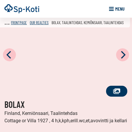
Go
Frontpage
MENU
to
content
FRONTPAGE
OUR REALTIES
BOLAX, TAALINTEHDAS, KEMIÖNSAARI, TAALINTEHDAS
SEE
BOLAX
ALL
PHOTOS
Finland, Kemiönsaari, Taalintehdas
Cottage or Villa 1927 , 4 h,k,kph,erill.wc,et,avovintti ja kellari