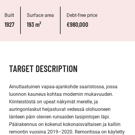
Built
Surface area
Debt-free price
1927
193 m²
€980,000
TARGET DESCRIPTION
Ainutlaatuinen vapaa-ajankohde saaristossa, jossa 
luonnon kauneus kohtaa modernin mukavuuden. 
Kiinteistöstä on upeat näkymät merelle, ja 
auringonlaskut heijastuvat vedessä olohuoneen 
länteen päin olevien runsaiden lasipintojen läpi. 
Päärakennus on kokenut kokonaisvaltaisen ja kalliin 
remontin vuosina 2019–2020. Remontissa on käytetty 