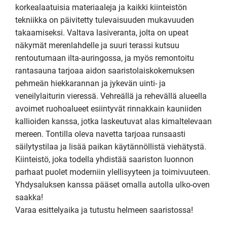
korkealaatuisia materiaaleja ja kaikki kiinteistön 
tekniikka on päivitetty tulevaisuuden mukavuuden 
takaamiseksi. Valtava lasiveranta, jolta on upeat 
näkymät merenlahdelle ja suuri terassi kutsuu 
rentoutumaan ilta-auringossa, ja myös remontoitu 
rantasauna tarjoaa aidon saaristolaiskokemuksen 
pehmeän hiekkarannan ja jykevän uinti- ja 
veneilylaiturin vieressä. Vehreällä ja rehevällä alueella 
avoimet ruohoalueet esiintyvät rinnakkain kauniiden 
kallioiden kanssa, jotka laskeutuvat alas kimaltelevaan 
mereen. Tontilla oleva navetta tarjoaa runsaasti 
säilytystilaa ja lisää paikan käytännöllistä viehätystä. 
Kiinteistö, joka todella yhdistää saariston luonnon 
parhaat puolet moderniin ylellisyyteen ja toimivuuteen. 
Yhdysaluksen kanssa pääset omalla autolla ulko-oven 
saakka! 

Varaa esittelyaika ja tutustu helmeen saaristossa!
