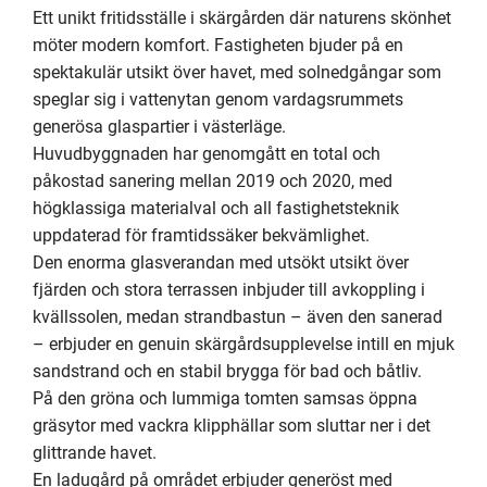
Ett unikt fritidsställe i skärgården där naturens skönhet 
möter modern komfort. Fastigheten bjuder på en 
spektakulär utsikt över havet, med solnedgångar som 
speglar sig i vattenytan genom vardagsrummets 
generösa glaspartier i västerläge.

Huvudbyggnaden har genomgått en total och 
påkostad sanering mellan 2019 och 2020, med 
högklassiga materialval och all fastighetsteknik 
uppdaterad för framtidssäker bekvämlighet.

Den enorma glasverandan med utsökt utsikt över 
fjärden och stora terrassen inbjuder till avkoppling i 
kvällssolen, medan strandbastun – även den sanerad 
– erbjuder en genuin skärgårdsupplevelse intill en mjuk 
sandstrand och en stabil brygga för bad och båtliv.

På den gröna och lummiga tomten samsas öppna 
gräsytor med vackra klipphällar som sluttar ner i det 
glittrande havet.

En ladugård på området erbjuder generöst med 