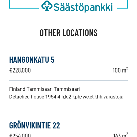
OTHER LOCATIONS
HANGONKATU 5
€228,000
100 m²
Finland Tammisaari Tammisaari
Detached house 1954 4 h,k,2 kph/wc,et,khh,varastoja
GRÖNVIKINTIE 22
€254,000
143 m²