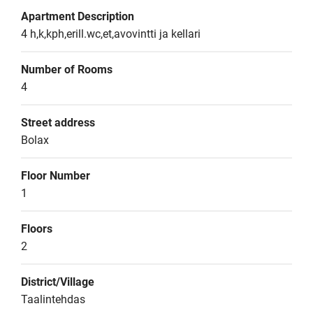
Apartment Description
4 h,k,kph,erill.wc,et,avovintti ja kellari
Number of Rooms
4
Street address
Bolax
Floor Number
1
Floors
2
District/Village
Taalintehdas