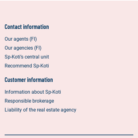
e
m
a
Contact information
i
l
Our agents (FI)
Our agencies (FI)
Sp-Koti’s central unit
Recommend Sp-Koti
Customer information
Information about Sp-Koti
Responsible brokerage
Liability of the real estate agency