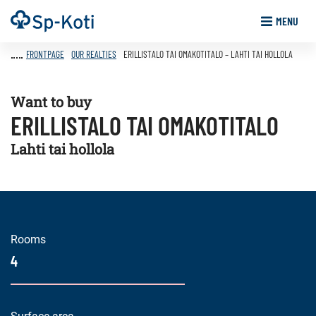
Go
Frontpage
MENU
to
content
FRONTPAGE
OUR REALTIES
ERILLISTALO TAI OMAKOTITALO – LAHTI TAI HOLLOLA
Want to buy
ERILLISTALO TAI OMAKOTITALO
Lahti tai hollola
Rooms
4