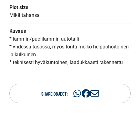
Plot size
Mikä tahansa
Kuvaus
* lämmin/puolilämmin autotalli

* yhdessä tasossa, myös tontti melko helppohoitoinen 
ja-kulkuinen

* teknisesti hyväkuntoinen, laadukkaasti rakennettu
Share
Share
S
SHARE OBJECT:
on
on
h
WhatsAp
Facebook
a
r
e
i
n