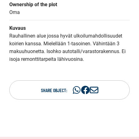
Ownership of the plot
Oma
Kuvaus
Rauhallinen alue jossa hyvät ulkoilumahdollisuudet 
koirien kanssa. Mielellään 1-tasoinen. Vähintään 3 
makuuhuonetta. Isohko autotalli/varastorakennus. Ei 
isoja remonttitarpeita lähivuosina.
Share
Share
S
SHARE OBJECT:
on
on
h
WhatsAp
Facebook
a
r
e
i
n