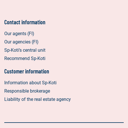
e
m
a
Contact information
i
l
Our agents (FI)
Our agencies (FI)
Sp-Koti’s central unit
Recommend Sp-Koti
Customer information
Information about Sp-Koti
Responsible brokerage
Liability of the real estate agency