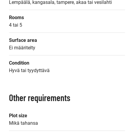
Lempäälä, kangasala, tampere, akaa tai vesilahti
Rooms
4 tai 5
Surface area
Ei määritelty
Condition
Hyvä tai tyydyttävä
Other requirements
Plot size
Mikä tahansa