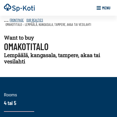
Go
Frontpage
MENU
to
content
FRONTPAGE
OUR REALTIES
OMAKOTITALO – LEMPÄÄLÄ, KANGASALA, TAMPERE, AKAA TAI VESILAHTI
Want to buy
OMAKOTITALO
Lempäälä, kangasala, tampere, akaa tai
vesilahti
Rooms
4 tai 5